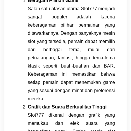
Beragam Pilihan Game
Salah satu alasan utama Slot777 menjadi
sangat populer adalah karena
keberagaman pilihan permainan yang
ditawarkannya. Dengan banyaknya mesin
slot yang tersedia, pemain dapat memilih
dari berbagai tema, mulai dari
petualangan, fantasi, hingga tema-tema
klasik seperti buah-buahan dan BAR.
Keberagaman ini memastikan bahwa
setiap pemain dapat menemukan game
yang sesuai dengan minat dan preferensi
mereka.
Grafik dan Suara Berkualitas Tinggi
Slot777 dikenal dengan grafik yang
memukau dan efek suara yang