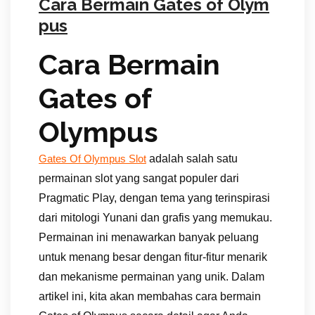
Cara Bermain Gates of Olym
pus
Cara Bermain
Gates of
Olympus
adalah salah satu
Gates Of Olympus Slot
permainan slot yang sangat populer dari
Pragmatic Play, dengan tema yang terinspirasi
dari mitologi Yunani dan grafis yang memukau.
Permainan ini menawarkan banyak peluang
untuk menang besar dengan fitur-fitur menarik
dan mekanisme permainan yang unik. Dalam
artikel ini, kita akan membahas cara bermain