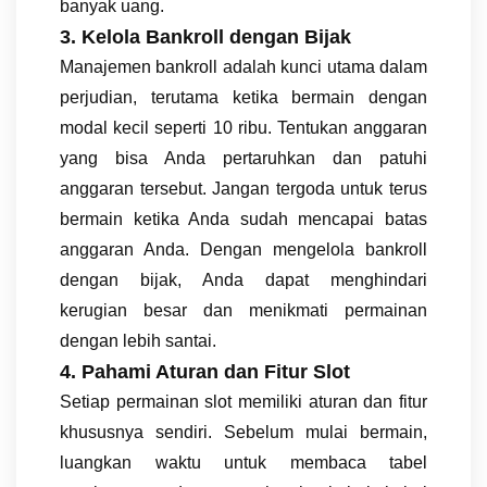
banyak uang.
3. Kelola Bankroll dengan Bijak
Manajemen bankroll adalah kunci utama dalam
perjudian, terutama ketika bermain dengan
modal kecil seperti 10 ribu. Tentukan anggaran
yang bisa Anda pertaruhkan dan patuhi
anggaran tersebut. Jangan tergoda untuk terus
bermain ketika Anda sudah mencapai batas
anggaran Anda. Dengan mengelola bankroll
dengan bijak, Anda dapat menghindari
kerugian besar dan menikmati permainan
dengan lebih santai.
4. Pahami Aturan dan Fitur Slot
Setiap permainan slot memiliki aturan dan fitur
khususnya sendiri. Sebelum mulai bermain,
luangkan waktu untuk membaca tabel