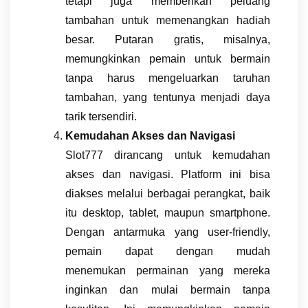
tetapi juga memberikan peluang
tambahan untuk memenangkan hadiah
besar. Putaran gratis, misalnya,
memungkinkan pemain untuk bermain
tanpa harus mengeluarkan taruhan
tambahan, yang tentunya menjadi daya
tarik tersendiri.
Kemudahan Akses dan Navigasi
Slot777 dirancang untuk kemudahan
akses dan navigasi. Platform ini bisa
diakses melalui berbagai perangkat, baik
itu desktop, tablet, maupun smartphone.
Dengan antarmuka yang user-friendly,
pemain dapat dengan mudah
menemukan permainan yang mereka
inginkan dan mulai bermain tanpa