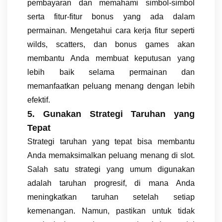
pembayaran dan memahami simbol-simbol
serta fitur-fitur bonus yang ada dalam
permainan. Mengetahui cara kerja fitur seperti
wilds, scatters, dan bonus games akan
membantu Anda membuat keputusan yang
lebih baik selama permainan dan
memanfaatkan peluang menang dengan lebih
efektif.
5. Gunakan Strategi Taruhan yang
Tepat
Strategi taruhan yang tepat bisa membantu
Anda memaksimalkan peluang menang di slot.
Salah satu strategi yang umum digunakan
adalah taruhan progresif, di mana Anda
meningkatkan taruhan setelah setiap
kemenangan. Namun, pastikan untuk tidak