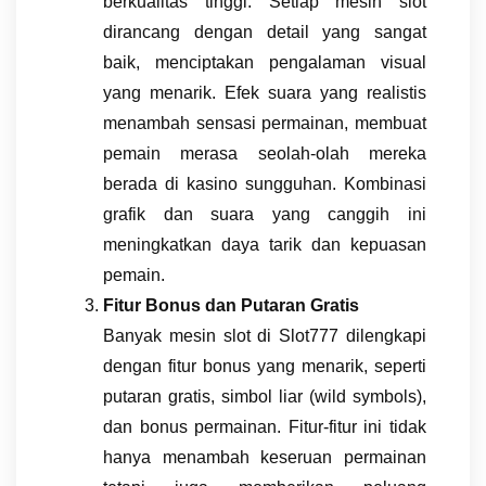
berkualitas tinggi. Setiap mesin slot
dirancang dengan detail yang sangat
baik, menciptakan pengalaman visual
yang menarik. Efek suara yang realistis
menambah sensasi permainan, membuat
pemain merasa seolah-olah mereka
berada di kasino sungguhan. Kombinasi
grafik dan suara yang canggih ini
meningkatkan daya tarik dan kepuasan
pemain.
Fitur Bonus dan Putaran Gratis
Banyak mesin slot di Slot777 dilengkapi
dengan fitur bonus yang menarik, seperti
putaran gratis, simbol liar (wild symbols),
dan bonus permainan. Fitur-fitur ini tidak
hanya menambah keseruan permainan