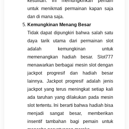
kesulitan. Ini memungkinkan pemain
untuk menikmati permainan kapan saja
dan di mana saja.
Kemungkinan Menang Besar
Tidak dapat dipungkiri bahwa salah satu
daya tarik utama dari permainan slot
adalah kemungkinan untuk
memenangkan hadiah besar. Slot777
menawarkan berbagai mesin slot dengan
jackpot progresif dan hadiah besar
lainnya. Jackpot progresif adalah jenis
jackpot yang terus meningkat setiap kali
ada taruhan yang dilakukan pada mesin
slot tertentu. Ini berarti bahwa hadiah bisa
menjadi sangat besar, memberikan
insentif tambahan bagi pemain untuk