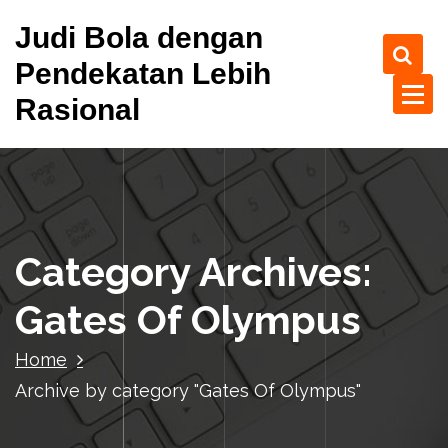
S
Judi Bola dengan
k
i
Pendekatan Lebih
p
Rasional
t
o
c
o
n
t
e
Category Archives:
n
t
Gates Of Olympus
Home
Archive by category "Gates Of Olympus"