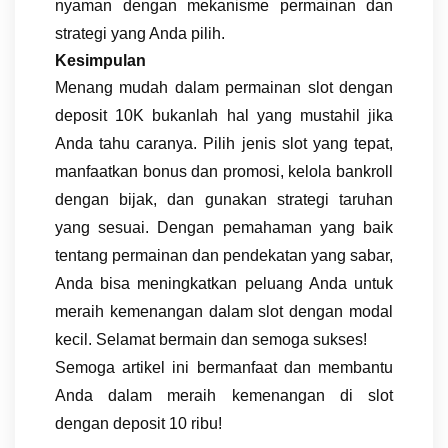
nyaman dengan mekanisme permainan dan
strategi yang Anda pilih.
Kesimpulan
Menang mudah dalam permainan slot dengan
deposit 10K bukanlah hal yang mustahil jika
Anda tahu caranya. Pilih jenis slot yang tepat,
manfaatkan bonus dan promosi, kelola bankroll
dengan bijak, dan gunakan strategi taruhan
yang sesuai. Dengan pemahaman yang baik
tentang permainan dan pendekatan yang sabar,
Anda bisa meningkatkan peluang Anda untuk
meraih kemenangan dalam slot dengan modal
kecil. Selamat bermain dan semoga sukses!
Semoga artikel ini bermanfaat dan membantu
Anda dalam meraih kemenangan di slot
dengan deposit 10 ribu!