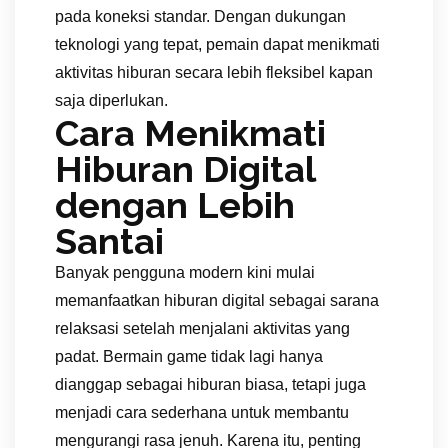
pada koneksi standar. Dengan dukungan
teknologi yang tepat, pemain dapat menikmati
aktivitas hiburan secara lebih fleksibel kapan
saja diperlukan.
Cara Menikmati
Hiburan Digital
dengan Lebih
Santai
Banyak pengguna modern kini mulai
memanfaatkan hiburan digital sebagai sarana
relaksasi setelah menjalani aktivitas yang
padat. Bermain game tidak lagi hanya
dianggap sebagai hiburan biasa, tetapi juga
menjadi cara sederhana untuk membantu
mengurangi rasa jenuh. Karena itu, penting