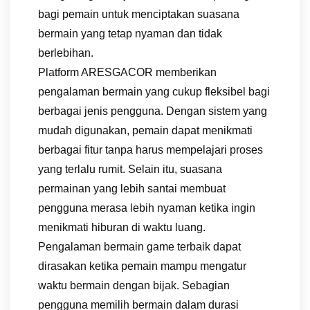
bagi pemain untuk menciptakan suasana
bermain yang tetap nyaman dan tidak
berlebihan.
Platform ARESGACOR memberikan
pengalaman bermain yang cukup fleksibel bagi
berbagai jenis pengguna. Dengan sistem yang
mudah digunakan, pemain dapat menikmati
berbagai fitur tanpa harus mempelajari proses
yang terlalu rumit. Selain itu, suasana
permainan yang lebih santai membuat
pengguna merasa lebih nyaman ketika ingin
menikmati hiburan di waktu luang.
Pengalaman bermain game terbaik dapat
dirasakan ketika pemain mampu mengatur
waktu bermain dengan bijak. Sebagian
pengguna memilih bermain dalam durasi