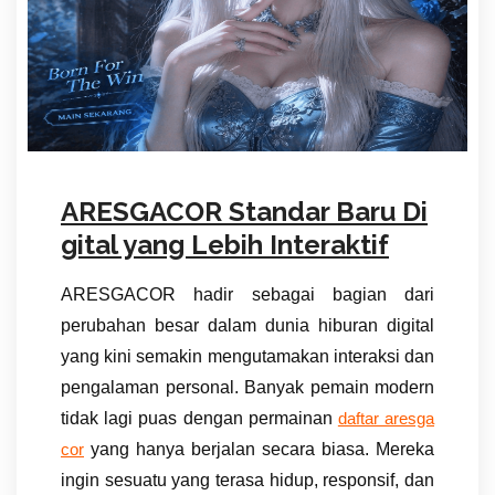
ARESGACOR Standar Baru Di
gital yang Lebih Interaktif
ARESGACOR hadir sebagai bagian dari
perubahan besar dalam dunia hiburan digital
yang kini semakin mengutamakan interaksi dan
pengalaman personal. Banyak pemain modern
tidak lagi puas dengan permainan
daftar aresga
yang hanya berjalan secara biasa. Mereka
cor
ingin sesuatu yang terasa hidup, responsif, dan