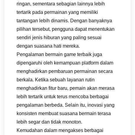
ringan, sementara sebagian lainnya lebih
tertarik pada permainan yang memiliki
tantangan lebih dinamis. Dengan banyaknya
pilihan tersebut, pengguna dapat menentukan
sendiri jenis hiburan yang paling sesuai
dengan suasana hati mereka.
Pengalaman bermain game terbaik juga
dipengaruhi oleh kemampuan platform dalam
menghadirkan pembaruan permainan secara
berkala. Ketika sebuah layanan rutin
menghadirkan fitur baru, pemain akan merasa
lebih tertarik untuk terus mencoba berbagai
pengalaman berbeda. Selain itu, inovasi yang
konsisten membuat suasana bermain terasa
lebih segar dan tidak monoton.
Kemudahan dalam mengakses berbagai