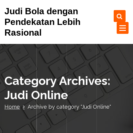
S
Judi Bola dengan
k
i
Pendekatan Lebih
p
Rasional
t
o
c
o
n
t
e
Category Archives:
n
t
Judi Online
Home
Archive by category "Judi Online"