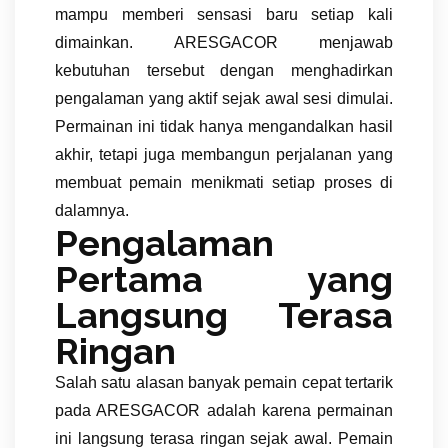
mampu memberi sensasi baru setiap kali
dimainkan. ARESGACOR menjawab
kebutuhan tersebut dengan menghadirkan
pengalaman yang aktif sejak awal sesi dimulai.
Permainan ini tidak hanya mengandalkan hasil
akhir, tetapi juga membangun perjalanan yang
membuat pemain menikmati setiap proses di
dalamnya.
Pengalaman
Pertama yang
Langsung Terasa
Ringan
Salah satu alasan banyak pemain cepat tertarik
pada ARESGACOR adalah karena permainan
ini langsung terasa ringan sejak awal. Pemain