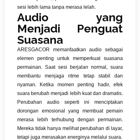
sesi lebih lama tanpa merasa lelah.
Audio yang
Menjadi Penguat
Suasana
ARESGACOR memanfaatkan audio sebagai
elemen penting untuk memperkuat suasana
permainan. Saat sesi berjalan normal, suara
membantu menjaga ritme tetap stabil dan
nyaman. Ketika momen penting hadir, efek
suara berubah menjadi lebih kuat dan dramatis.
Perubahan audio seperti ini menciptakan
dorongan emosional yang membuat pemain
merasa lebih terhubung dengan permainan.
Mereka tidak hanya melihat perubahan di layar,
tetapi juga merasakan energinya melalui suara.