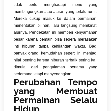
tidak perlu menghadapi menu yang
membingungkan atau aturan yang terlalu rumit.
Mereka cukup masuk ke dalam permainan,
menentukan pilihan, lalu langsung menikmati
alurnya. Pendekatan ini memberi kenyamanan
besar karena pemain bisa segera merasakan
inti hiburan tanpa kehilangan waktu. Bagi
banyak orang, kemudahan seperti ini menjadi
nilai penting karena hiburan terbaik sering kali
dimulai dari pengalaman pertama yang
sederhana tetapi menyenangkan.
Perubahan Tempo
yang Membuat
Permainan Selalu
Hidup