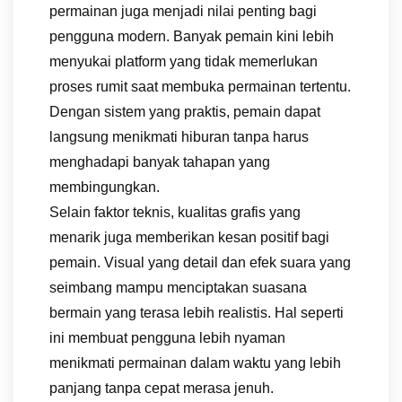
permainan juga menjadi nilai penting bagi
pengguna modern. Banyak pemain kini lebih
menyukai platform yang tidak memerlukan
proses rumit saat membuka permainan tertentu.
Dengan sistem yang praktis, pemain dapat
langsung menikmati hiburan tanpa harus
menghadapi banyak tahapan yang
membingungkan.
Selain faktor teknis, kualitas grafis yang
menarik juga memberikan kesan positif bagi
pemain. Visual yang detail dan efek suara yang
seimbang mampu menciptakan suasana
bermain yang terasa lebih realistis. Hal seperti
ini membuat pengguna lebih nyaman
menikmati permainan dalam waktu yang lebih
panjang tanpa cepat merasa jenuh.