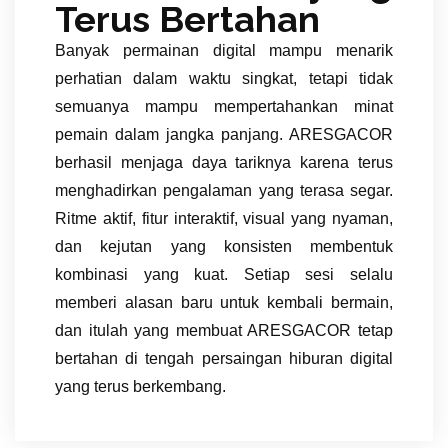
Terus Bertahan
Banyak permainan digital mampu menarik
perhatian dalam waktu singkat, tetapi tidak
semuanya mampu mempertahankan minat
pemain dalam jangka panjang. ARESGACOR
berhasil menjaga daya tariknya karena terus
menghadirkan pengalaman yang terasa segar.
Ritme aktif, fitur interaktif, visual yang nyaman,
dan kejutan yang konsisten membentuk
kombinasi yang kuat. Setiap sesi selalu
memberi alasan baru untuk kembali bermain,
dan itulah yang membuat ARESGACOR tetap
bertahan di tengah persaingan hiburan digital
yang terus berkembang.