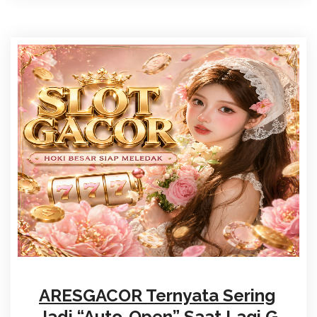
ARESGACOR Ternyata Sering
Jadi “Auto-Open” Saat Lagi G