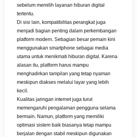
sebelum memilih layanan hiburan digital
tertentu.
Di sisi lain, kompatibilitas perangkat juga
menjadi bagian penting dalam perkembangan
platform modern. Sebagian besar pemain kini
menggunakan smartphone sebagai media
utama untuk menikmati hiburan digital. Karena
alasan itu, platform harus mampu
menghadirkan tampilan yang tetap nyaman
meskipun diakses melalui layar yang lebih
kecil.
Kualitas jaringan internet juga turut
memengaruhi pengalaman pengguna selama
bermain. Namun, platform yang memiliki
optimasi sistem baik biasanya tetap mampu
berjalan dengan stabil meskipun digunakan