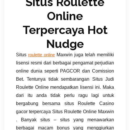
Situs Roulette
Online
Terpercaya Hot
Nudge
Situs
Maxwin juga telah memiliki
roulette online
lisensi resmi dari berbagai pengamat perjudian
online dunia seperti PAGCOR dan Comission
Bet. Tentunya tidak sembarangan Situs Judi
Roulette Online mendapatkan lisensi ini. Maka
dari itu anda tidak perlu ragu lagi untuk
bergabung bersama situs Roulette Casino
gacor terpercaya Situs Roulette Online Maxwin
. Banyak situs – situs yang menawarkan
berbagai macam bonus yang menggiurkan