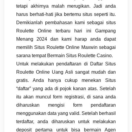
tetapi akhirnya malah merugikan. Jadi anda
harus berhati-hati jika bertemu situs seperti itu.
Demikianlah pembahasan kami sebagai situs
Roulette Online terbaru hari ini Gampang
Menang 2024 dan kami harap anda dapat
memilih Situs Roulette Online Maxwin sebagai
sarana tempat Bermain Situs Roulette Casino.
Untuk melakukan pendaftaran di Daftar Situs
Roulette Online Uang Asli sangat mudah dan
gratis. Anda hanya cukup menekan Situs
“daftar” yang ada di pojok kanan atas. Setelah
itu akan muncul form registrasi, di sana anda
diharuskan mengisi form pendaftaran
menggunakan data yang valid. Setelah berhasil
terdaftar, anda diharuskan untuk melakukan
deposit pertama untuk bisa bermain Agen