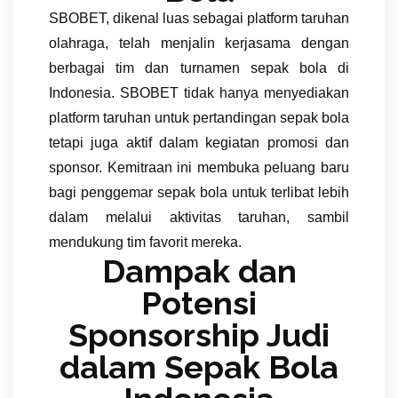
SBOBET, dikenal luas sebagai platform taruhan
olahraga, telah menjalin kerjasama dengan
berbagai tim dan turnamen sepak bola di
Indonesia. SBOBET tidak hanya menyediakan
platform taruhan untuk pertandingan sepak bola
tetapi juga aktif dalam kegiatan promosi dan
sponsor. Kemitraan ini membuka peluang baru
bagi penggemar sepak bola untuk terlibat lebih
dalam melalui aktivitas taruhan, sambil
mendukung tim favorit mereka.
Dampak dan
Potensi
Sponsorship Judi
dalam Sepak Bola