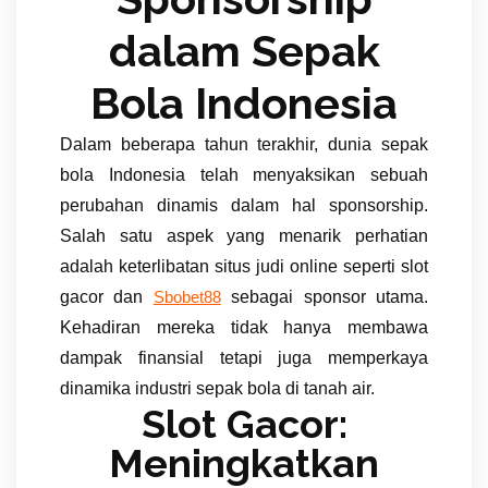
dalam Sepak
Bola Indonesia
Dalam beberapa tahun terakhir, dunia sepak
bola Indonesia telah menyaksikan sebuah
perubahan dinamis dalam hal sponsorship.
Salah satu aspek yang menarik perhatian
adalah keterlibatan situs judi online seperti slot
gacor dan
sebagai sponsor utama.
Sbobet88
Kehadiran mereka tidak hanya membawa
dampak finansial tetapi juga memperkaya
dinamika industri sepak bola di tanah air.
Slot Gacor:
Meningkatkan