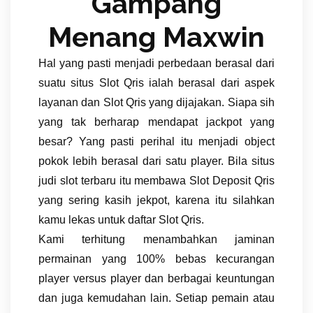
Gampang
Menang Maxwin
Hal yang pasti menjadi perbedaan berasal dari
suatu situs Slot Qris ialah berasal dari aspek
layanan dan Slot Qris yang dijajakan. Siapa sih
yang tak berharap mendapat jackpot yang
besar? Yang pasti perihal itu menjadi object
pokok lebih berasal dari satu player. Bila situs
judi slot terbaru itu membawa Slot Deposit Qris
yang sering kasih jekpot, karena itu silahkan
kamu lekas untuk daftar Slot Qris.
Kami terhitung menambahkan jaminan
permainan yang 100% bebas kecurangan
player versus player dan berbagai keuntungan
dan juga kemudahan lain. Setiap pemain atau