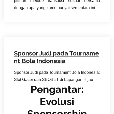
pilihan metode transaksi sesuai bersama
dengan apa yang kamu punyai sementara ini.
Sponsor Judi pada Tourname
nt Bola Indonesia
Sponsor Judi pada Tournament Bola Indonesia:
Slot Gacor dan SBOBET di Lapangan Hijau
Pengantar:
Evolusi
Sponsorship