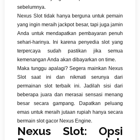
sebelumnya.
Nexus Slot tidak hanya berguna untuk pemain
yang ingin meraih jackpot besar, tapi juga jamin
Anda untuk mendapatkan pembayaran penuh
sehari-harinya. Ini karena penyedia slot yang
terpercaya sudah pastikan jika semua
kemenangan Anda akan dibayarkan on time.
Maka tunggu apalagi? Segera mainkan Nexus
Slot saat ini dan nikmati serunya dari
permainan slot terbaik ini. Jadilah sisi dari
beberapa juara dan merasai sensasi menang
besar secara gampang. Dapatkan peluang
emas untuk meraih jutaan rupiah hanya secara
bermain slot gacor Nexus Engine.
Nexus Slot: Opsi