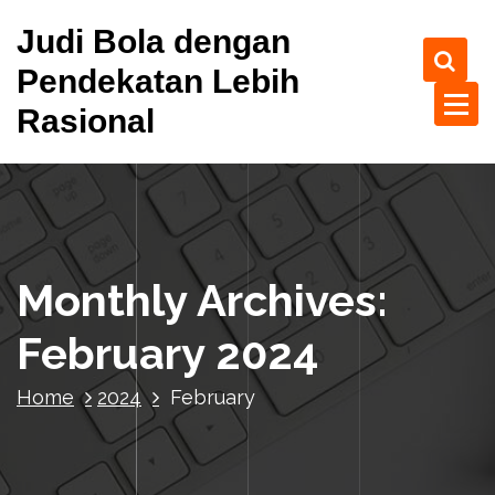
S
Judi Bola dengan
k
i
Pendekatan Lebih
p
Rasional
t
o
c
o
n
t
e
Monthly Archives:
n
t
February 2024
Home
2024
February