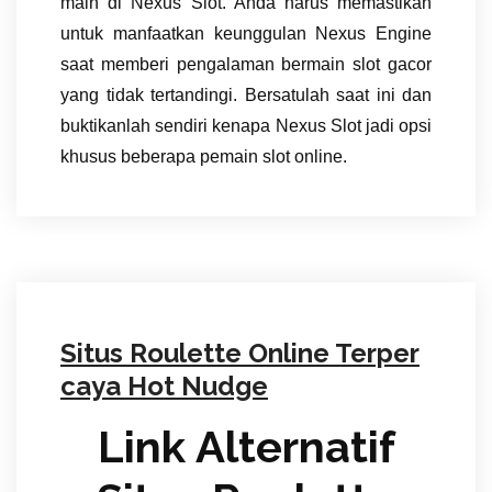
main di Nexus Slot. Anda harus memastikan
untuk manfaatkan keunggulan Nexus Engine
saat memberi pengalaman bermain slot gacor
yang tidak tertandingi. Bersatulah saat ini dan
buktikanlah sendiri kenapa Nexus Slot jadi opsi
khusus beberapa pemain slot online.
Situs Roulette Online Terper
caya Hot Nudge
Link Alternatif