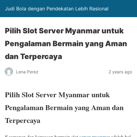
Judi Bola dengan Pendekatan Lebih Rasional
Pilih Slot Server Myanmar untuk
Pengalaman Bermain yang Aman
dan Terpercaya
Lena Perez
2 years ago
Pilih Slot Server Myanmar untuk
Pengalaman Bermain yang Aman dan
Terpercaya
Keamanan dan kepuasan bermain slot
server myanmar
adalah hal