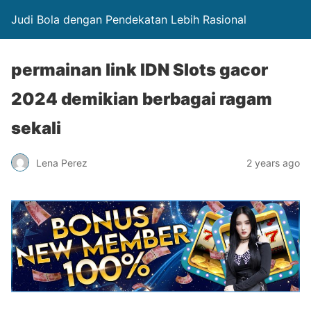
Judi Bola dengan Pendekatan Lebih Rasional
permainan link IDN Slots gacor
2024 demikian berbagai ragam
sekali
Lena Perez
2 years ago