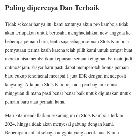
Paling dipercaya Dan Terbaik
Tidak sekedar hanya itu, kami tentunya akun pro kamboja tidak
akan terlupakan untuk berusaha menghadiahkan new anggota ke
beberapa pemain baru, tentu saja sebagai sebuah Slots Kamboja
pernyataan terima kasih karena telah pilih kami untuk tempat buat
mereka bisa memberikan kepuasan semua keinginan bermain judi
online24jam. Player baru pasti dapat memperoleh bonus pemain
baru cukup fenomenal mecapai 1 juta IDR dengan mendeposit
langsung. Ada pula Slots Kamboja ada pembagian komisi
mingguan di mana pasti benar-benar baik untuk digunakan untuk
pemain baru atau pemain lama.
Mari kita mendaftarkan sekarang ini di Slots Kamboja terkini
2024, hingga tidak akan menyesal gabung dengan kami.
Beberapa manfaat sebagai anggota yang cocok buat Kamu