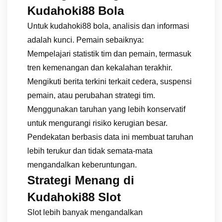
Kudahoki88 Bola
Untuk kudahoki88 bola, analisis dan informasi
adalah kunci. Pemain sebaiknya:
Mempelajari statistik tim dan pemain, termasuk
tren kemenangan dan kekalahan terakhir.
Mengikuti berita terkini terkait cedera, suspensi
pemain, atau perubahan strategi tim.
Menggunakan taruhan yang lebih konservatif
untuk mengurangi risiko kerugian besar.
Pendekatan berbasis data ini membuat taruhan
lebih terukur dan tidak semata-mata
mengandalkan keberuntungan.
Strategi Menang di
Kudahoki88 Slot
Slot lebih banyak mengandalkan