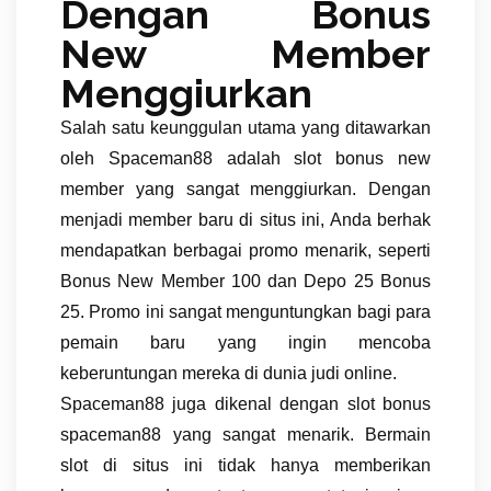
Dengan Bonus
New Member
Menggiurkan
Salah satu keunggulan utama yang ditawarkan
oleh Spaceman88 adalah slot bonus new
member yang sangat menggiurkan. Dengan
menjadi member baru di situs ini, Anda berhak
mendapatkan berbagai promo menarik, seperti
Bonus New Member 100 dan Depo 25 Bonus
25. Promo ini sangat menguntungkan bagi para
pemain baru yang ingin mencoba
keberuntungan mereka di dunia judi online.
Spaceman88 juga dikenal dengan slot bonus
spaceman88 yang sangat menarik. Bermain
slot di situs ini tidak hanya memberikan