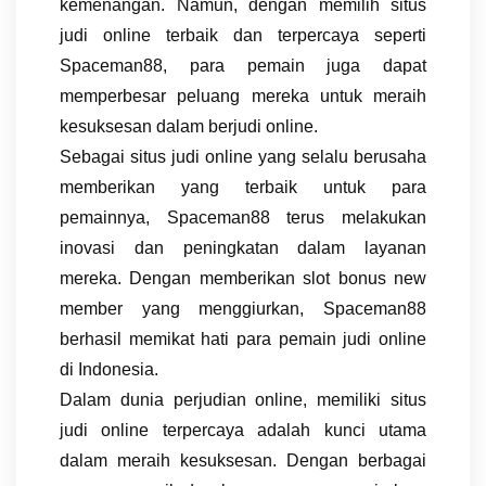
kemenangan. Namun, dengan memilih situs
judi online terbaik dan terpercaya seperti
Spaceman88, para pemain juga dapat
memperbesar peluang mereka untuk meraih
kesuksesan dalam berjudi online.
Sebagai situs judi online yang selalu berusaha
memberikan yang terbaik untuk para
pemainnya, Spaceman88 terus melakukan
inovasi dan peningkatan dalam layanan
mereka. Dengan memberikan slot bonus new
member yang menggiurkan, Spaceman88
berhasil memikat hati para pemain judi online
di Indonesia.
Dalam dunia perjudian online, memiliki situs
judi online terpercaya adalah kunci utama
dalam meraih kesuksesan. Dengan berbagai