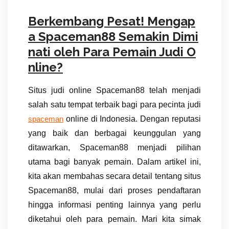
Berkembang Pesat! Mengap
a Spaceman88 Semakin Dimi
nati oleh Para Pemain Judi O
nline?
Situs judi online Spaceman88 telah menjadi
salah satu tempat terbaik bagi para pecinta judi
online di Indonesia. Dengan reputasi
spaceman
yang baik dan berbagai keunggulan yang
ditawarkan, Spaceman88 menjadi pilihan
utama bagi banyak pemain. Dalam artikel ini,
kita akan membahas secara detail tentang situs
Spaceman88, mulai dari proses pendaftaran
hingga informasi penting lainnya yang perlu
diketahui oleh para pemain. Mari kita simak