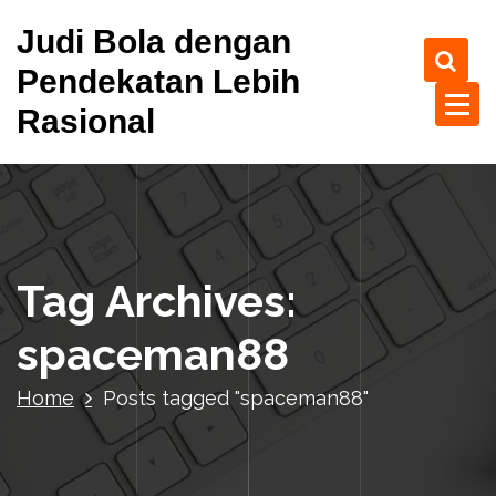
S
Judi Bola dengan
k
i
Pendekatan Lebih
p
Rasional
t
o
c
o
n
t
e
Tag Archives:
n
t
spaceman88
Home
Posts tagged "spaceman88"