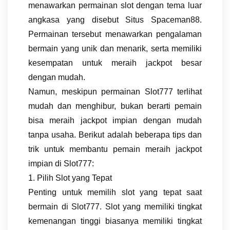
menawarkan permainan slot dengan tema luar
angkasa yang disebut Situs Spaceman88.
Permainan tersebut menawarkan pengalaman
bermain yang unik dan menarik, serta memiliki
kesempatan untuk meraih jackpot besar
dengan mudah.
Namun, meskipun permainan Slot777 terlihat
mudah dan menghibur, bukan berarti pemain
bisa meraih jackpot impian dengan mudah
tanpa usaha. Berikut adalah beberapa tips dan
trik untuk membantu pemain meraih jackpot
impian di Slot777:
1. Pilih Slot yang Tepat
Penting untuk memilih slot yang tepat saat
bermain di Slot777. Slot yang memiliki tingkat
kemenangan tinggi biasanya memiliki tingkat