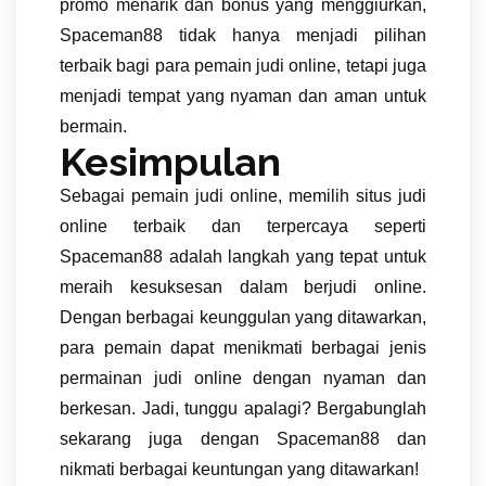
promo menarik dan bonus yang menggiurkan,
Spaceman88 tidak hanya menjadi pilihan
terbaik bagi para pemain judi online, tetapi juga
menjadi tempat yang nyaman dan aman untuk
bermain.
Kesimpulan
Sebagai pemain judi online, memilih situs judi
online terbaik dan terpercaya seperti
Spaceman88 adalah langkah yang tepat untuk
meraih kesuksesan dalam berjudi online.
Dengan berbagai keunggulan yang ditawarkan,
para pemain dapat menikmati berbagai jenis
permainan judi online dengan nyaman dan
berkesan. Jadi, tunggu apalagi? Bergabunglah
sekarang juga dengan Spaceman88 dan
nikmati berbagai keuntungan yang ditawarkan!