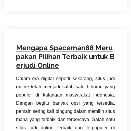
Mengapa Spaceman88 Meru
pakan Pilihan Terbaik untuk B
erjudi Online
Dalam era digital seperti sekarang, situs judi
online telah menjadi salah satu hiburan yang
populer di kalangan masyarakat Indonesia.
Dengan begitu banyak opsi yang tersedia,
pemain sering kali bingung dalam memilih situs
mana yang terbaik dan terpercaya. Salah satu
situs judi online terbaik dan terpopuler di