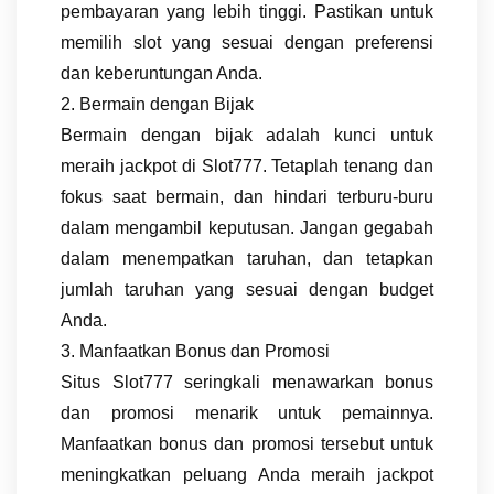
pembayaran yang lebih tinggi. Pastikan untuk
memilih slot yang sesuai dengan preferensi
dan keberuntungan Anda.
2. Bermain dengan Bijak
Bermain dengan bijak adalah kunci untuk
meraih jackpot di Slot777. Tetaplah tenang dan
fokus saat bermain, dan hindari terburu-buru
dalam mengambil keputusan. Jangan gegabah
dalam menempatkan taruhan, dan tetapkan
jumlah taruhan yang sesuai dengan budget
Anda.
3. Manfaatkan Bonus dan Promosi
Situs Slot777 seringkali menawarkan bonus
dan promosi menarik untuk pemainnya.
Manfaatkan bonus dan promosi tersebut untuk
meningkatkan peluang Anda meraih jackpot