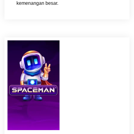
kemenangan besar.