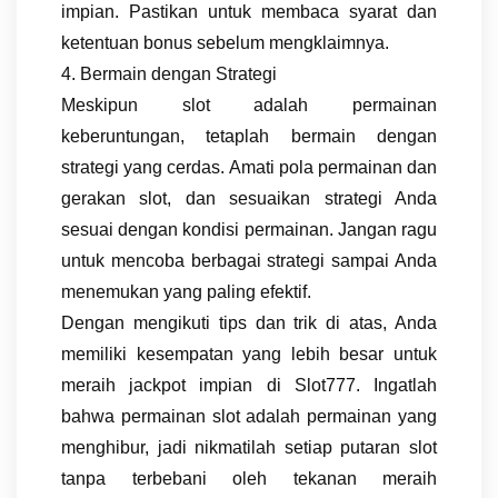
impian. Pastikan untuk membaca syarat dan
ketentuan bonus sebelum mengklaimnya.
4. Bermain dengan Strategi
Meskipun slot adalah permainan
keberuntungan, tetaplah bermain dengan
strategi yang cerdas. Amati pola permainan dan
gerakan slot, dan sesuaikan strategi Anda
sesuai dengan kondisi permainan. Jangan ragu
untuk mencoba berbagai strategi sampai Anda
menemukan yang paling efektif.
Dengan mengikuti tips dan trik di atas, Anda
memiliki kesempatan yang lebih besar untuk
meraih jackpot impian di Slot777. Ingatlah
bahwa permainan slot adalah permainan yang
menghibur, jadi nikmatilah setiap putaran slot
tanpa terbebani oleh tekanan meraih