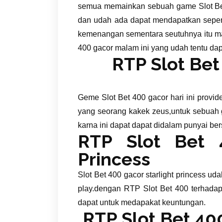
semua memainkan sebuah game Slot Bet 
dan udah ada dapat mendapatkan sepert
kemenangan sementara seutuhnya itu main
400 gacor malam ini yang udah tentu dapa
RTP Slot Be
Geme Slot Bet 400 gacor hari ini provi
yang seorang kakek zeus,untuk sebuah g
karna ini dapat dapat didalam punyai be
RTP Slot Bet 
Princess
Slot Bet 400 gacor starlight princess 
play.dengan RTP Slot Bet 400 terhad
dapat untuk medapakat keuntungan.
RTP Slot Bet 4