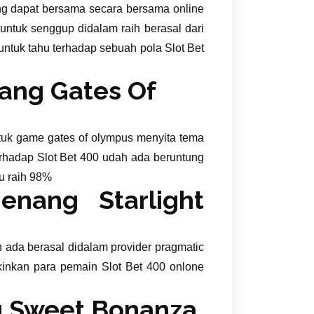
ng dapat bersama secara bersama online
ntuk senggup didalam raih berasal dari
untuk tahu terhadap sebuah pola Slot Bet
ang Gates Of
ntuk game gates of olympus menyita tema
erhadap Slot Bet 400 udah ada beruntung
tu raih 98%
nang Starlight
 ada berasal didalam provider pragmatic
nkan para pemain Slot Bet 400 onlone
g Sweet Bonanza