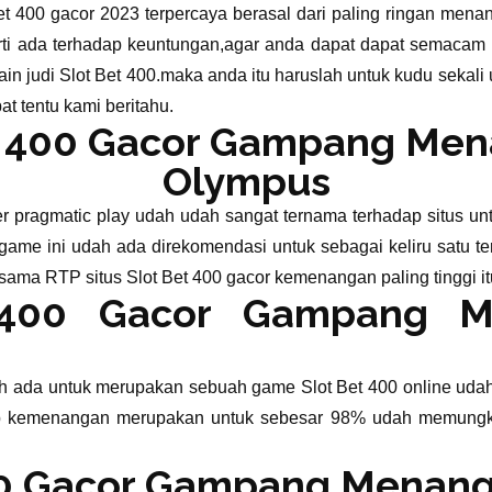
400 gacor 2023 terpercaya berasal dari paling ringan mena
i ada terhadap keuntungan,agar anda dapat dapat semacam u
 judi Slot Bet 400.maka anda itu haruslah untuk kudu sekali 
t tentu kami beritahu.
t 400 Gacor Gampang Men
Olympus
der pragmatic play udah udah sangat ternama terhadap situs u
ame ini udah ada direkomendasi untuk sebagai keliru satu t
rsama RTP situs Slot Bet 400 gacor kemenangan paling tinggi i
400 Gacor Gampang Me
udah ada untuk merupakan sebuah game Slot Bet 400 online udah
ap kemenangan merupakan untuk sebesar 98% udah memungki
00 Gacor Gampang Menan