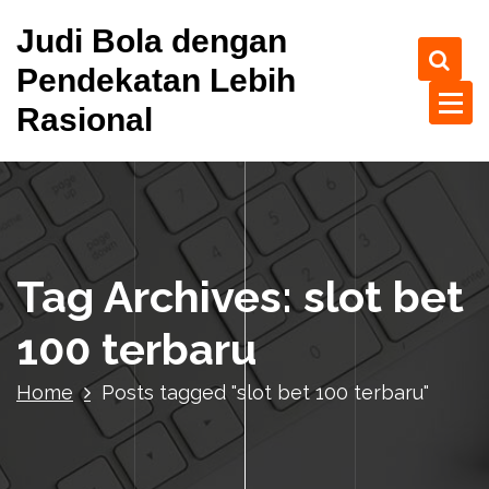
S
Judi Bola dengan
k
i
Pendekatan Lebih
p
Rasional
t
o
c
o
n
t
e
Tag Archives: slot bet
n
t
100 terbaru
Home
Posts tagged "slot bet 100 terbaru"