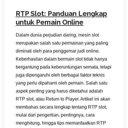
RTP Slot: Panduan Lengkap
untuk Pemain Online
Dalam dunia perjudian daring, mesin slot
merupakan salah satu permainan yang paling
diminati oleh para penggemar judi online.
Keberhasilan dalam bermain slot tidak hanya
bergantung pada keberuntungan semata, tetapi
juga dipengaruhi oleh berbagai faktor teknis
yang perlu dipahami oleh pemain. Salah satu
aspek penting yang harus diketahui adalah
RTP slot, atau Return to Player. Artikel ini akan
membahas secara lengkap tentang RTP slot,
mulai dari pengertian, pentingnya, cara
menghitung, hingga tips memanfaatkan RTP