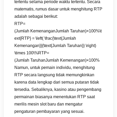
tertentu selama periode waktu tertentu. Secara
matematis, rumus dasar untuk menghitung RTP
adalah sebagai berikut:
RTP=
(Jumlah KemenanganJumlah Taruhan)×100%\t
ext{RTP} = \left( \frac{\text{Jumlah
Kemenangan}}{\text{Jumlah Taruhan}} \right)
\times 100\%
RTP
=
(
Jumlah Taruhan
Jumlah Kemenangan
)
×
100%
Namun, untuk pemain individu, menghitung
RTP secara langsung tidak memungkinkan
karena data lengkap dari semua putaran tidak
tersedia. Sebaliknya, kasino atau pengembang
permainan biasanya menentukan RTP saat
merilis mesin slot baru dan mengatur
pengaturan pembayaran yang sesuai.