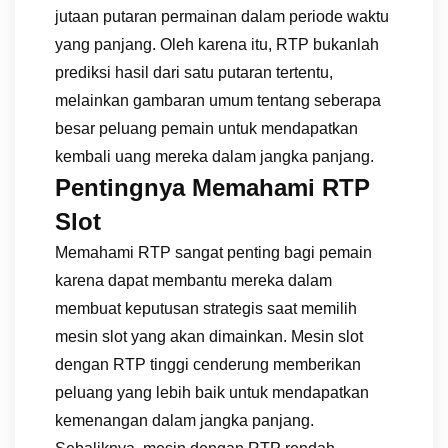
jutaan putaran permainan dalam periode waktu
yang panjang. Oleh karena itu, RTP bukanlah
prediksi hasil dari satu putaran tertentu,
melainkan gambaran umum tentang seberapa
besar peluang pemain untuk mendapatkan
kembali uang mereka dalam jangka panjang.
Pentingnya Memahami RTP
Slot
Memahami RTP sangat penting bagi pemain
karena dapat membantu mereka dalam
membuat keputusan strategis saat memilih
mesin slot yang akan dimainkan. Mesin slot
dengan RTP tinggi cenderung memberikan
peluang yang lebih baik untuk mendapatkan
kemenangan dalam jangka panjang.