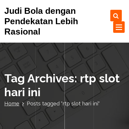
S
Judi Bola dengan
k
i
Pendekatan Lebih
p
Rasional
t
o
c
o
n
t
e
Tag Archives: rtp slot
n
t
hari ini
Home
Posts tagged "rtp slot hari ini"