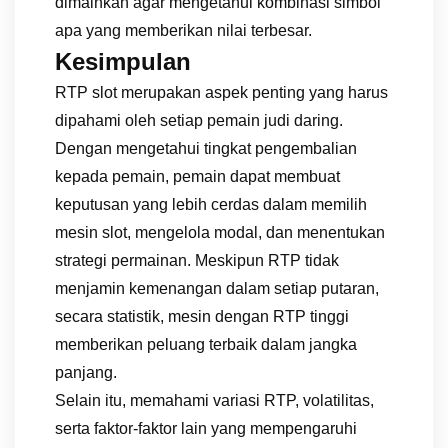
dimainkan agar mengetahui kombinasi simbol
apa yang memberikan nilai terbesar.
Kesimpulan
RTP slot merupakan aspek penting yang harus
dipahami oleh setiap pemain judi daring.
Dengan mengetahui tingkat pengembalian
kepada pemain, pemain dapat membuat
keputusan yang lebih cerdas dalam memilih
mesin slot, mengelola modal, dan menentukan
strategi permainan. Meskipun RTP tidak
menjamin kemenangan dalam setiap putaran,
secara statistik, mesin dengan RTP tinggi
memberikan peluang terbaik dalam jangka
panjang.
Selain itu, memahami variasi RTP, volatilitas,
serta faktor-faktor lain yang mempengaruhi