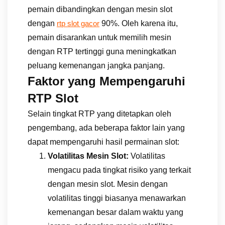
pemain dibandingkan dengan mesin slot
dengan
90%. Oleh karena itu,
rtp slot gacor
pemain disarankan untuk memilih mesin
dengan RTP tertinggi guna meningkatkan
peluang kemenangan jangka panjang.
Faktor yang Mempengaruhi
RTP Slot
Selain tingkat RTP yang ditetapkan oleh
pengembang, ada beberapa faktor lain yang
dapat mempengaruhi hasil permainan slot:
Volatilitas Mesin Slot:
Volatilitas
mengacu pada tingkat risiko yang terkait
dengan mesin slot. Mesin dengan
volatilitas tinggi biasanya menawarkan
kemenangan besar dalam waktu yang