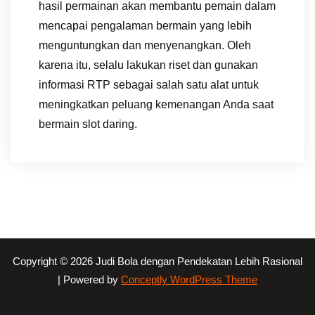
hasil permainan akan membantu pemain dalam
mencapai pengalaman bermain yang lebih
menguntungkan dan menyenangkan. Oleh
karena itu, selalu lakukan riset dan gunakan
informasi RTP sebagai salah satu alat untuk
meningkatkan peluang kemenangan Anda saat
bermain slot daring.
Copyright © 2026 Judi Bola dengan Pendekatan Lebih Rasional
| Powered by
Conceptly WordPress Theme