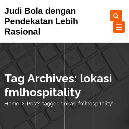
S
Judi Bola dengan
k
i
Pendekatan Lebih
p
Rasional
t
o
c
o
n
t
e
Tag Archives: lokasi
n
t
fmlhospitality
Home
Posts tagged "lokasi fmlhospitality"