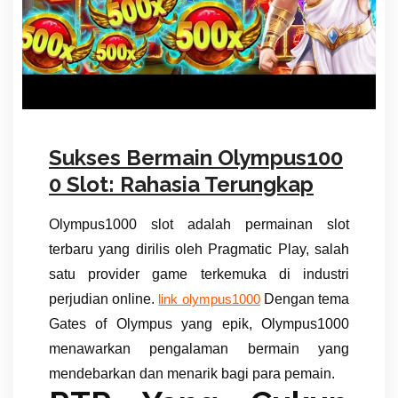
Sukses Bermain Olympus100
0 Slot: Rahasia Terungkap
Olympus1000 slot adalah permainan slot
terbaru yang dirilis oleh Pragmatic Play, salah
satu provider game terkemuka di industri
perjudian online.
Dengan tema
link olympus1000
Gates of Olympus yang epik, Olympus1000
menawarkan pengalaman bermain yang
mendebarkan dan menarik bagi para pemain.