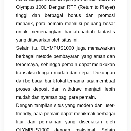
Olympus 1000. Dengan RTP (Return to Player)
tinggi dan berbagai bonus dan promosi
menarik, para pemain memiliki peluang besar
untuk memenangkan hadiah-hadiah fantastis
yang ditawarkan oleh situs ini.
Selain itu, OLYMPUS1000 juga menawarkan
berbagai metode pembayaran yang aman dan
terpercaya, sehingga pemain dapat melakukan
transaksi dengan mudah dan cepat. Dukungan
dari berbagai bank lokal ternama juga membuat
proses deposit dan withdraw menjadi lebih
mudah dan nyaman bagi para pemain.
Dengan tampilan situs yang modern dan user-
friendly, para pemain dapat menikmati berbagai
fitur dan permainan yang disediakan oleh
OLYMPUS1000 dengan maksimal. Selain