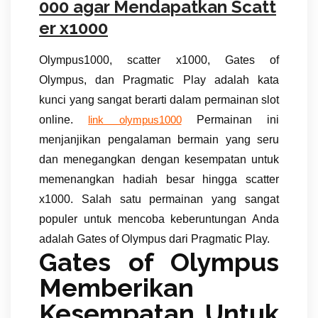
000 agar Mendapatkan Scatt
er x1000
Olympus1000, scatter x1000, Gates of
Olympus, dan Pragmatic Play adalah kata
kunci yang sangat berarti dalam permainan slot
online.
Permainan ini
link olympus1000
menjanjikan pengalaman bermain yang seru
dan menegangkan dengan kesempatan untuk
memenangkan hadiah besar hingga scatter
x1000. Salah satu permainan yang sangat
populer untuk mencoba keberuntungan Anda
adalah Gates of Olympus dari Pragmatic Play.
Gates of Olympus
Memberikan
Kesempatan Untuk