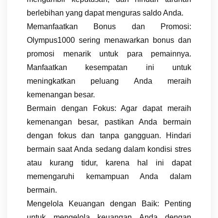
berlebihan yang dapat menguras saldo Anda.
Memanfaatkan Bonus dan Promosi:
Olympus1000 sering menawarkan bonus dan
promosi menarik untuk para pemainnya.
Manfaatkan kesempatan ini untuk
meningkatkan peluang Anda meraih
kemenangan besar.
Bermain dengan Fokus: Agar dapat meraih
kemenangan besar, pastikan Anda bermain
dengan fokus dan tanpa gangguan. Hindari
bermain saat Anda sedang dalam kondisi stres
atau kurang tidur, karena hal ini dapat
memengaruhi kemampuan Anda dalam
bermain.
Mengelola Keuangan dengan Baik: Penting
untuk mengelola keuangan Anda dengan