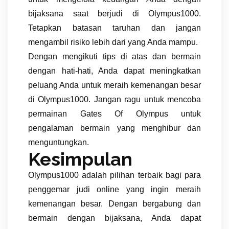
bijaksana saat berjudi di Olympus1000.
Tetapkan batasan taruhan dan jangan
mengambil risiko lebih dari yang Anda mampu.
Dengan mengikuti tips di atas dan bermain
dengan hati-hati, Anda dapat meningkatkan
peluang Anda untuk meraih kemenangan besar
di Olympus1000. Jangan ragu untuk mencoba
permainan Gates Of Olympus untuk
pengalaman bermain yang menghibur dan
menguntungkan.
Kesimpulan
Olympus1000 adalah pilihan terbaik bagi para
penggemar judi online yang ingin meraih
kemenangan besar. Dengan bergabung dan
bermain dengan bijaksana, Anda dapat