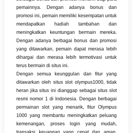
pemainnya. Dengan adanya bonus dan
promosi ini, pemain memiliki kesempatan untuk
mendapatkan hadiah tambahan dan
meningkatkan keuntungan bermain mereka.
Dengan adanya berbagai bonus dan promosi
yang ditawarkan, pemain dapat merasa lebih
dihargai dan merasa lebih termotivasi untuk
terus bermain di situs ini.
Dengan semua keunggulan dan fitur yang
ditawarkan oleh situs slot olympus1000, tidak
heran jika situs ini dianggap sebagai situs slot
resmi nomor 1 di Indonesia. Dengan berbagai
permainan slot yang menarik, fitur Olympus
1000 yang membantu meningkatkan peluang
kemenangan, proses login yang mudah,
transaksi keuangan yang cepat dan aman,