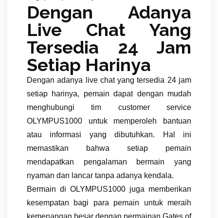
Dengan Adanya
Live Chat Yang
Tersedia 24 Jam
Setiap Harinya
Dengan adanya live chat yang tersedia 24 jam
setiap harinya, pemain dapat dengan mudah
menghubungi tim customer service
OLYMPUS1000 untuk memperoleh bantuan
atau informasi yang dibutuhkan. Hal ini
memastikan bahwa setiap pemain
mendapatkan pengalaman bermain yang
nyaman dan lancar tanpa adanya kendala.
Bermain di OLYMPUS1000 juga memberikan
kesempatan bagi para pemain untuk meraih
kemenangan besar dengan permainan Gates of