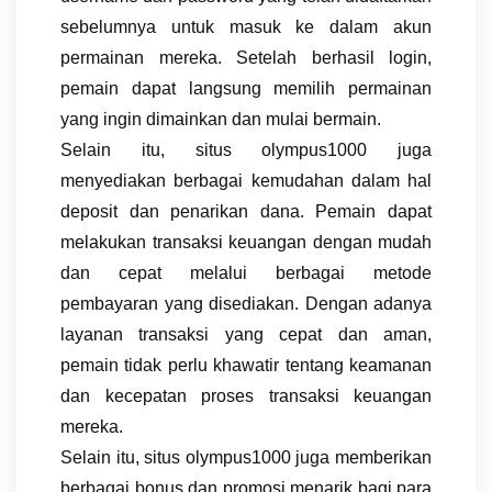
sebelumnya untuk masuk ke dalam akun
permainan mereka. Setelah berhasil login,
pemain dapat langsung memilih permainan
yang ingin dimainkan dan mulai bermain.
Selain itu, situs olympus1000 juga
menyediakan berbagai kemudahan dalam hal
deposit dan penarikan dana. Pemain dapat
melakukan transaksi keuangan dengan mudah
dan cepat melalui berbagai metode
pembayaran yang disediakan. Dengan adanya
layanan transaksi yang cepat dan aman,
pemain tidak perlu khawatir tentang keamanan
dan kecepatan proses transaksi keuangan
mereka.
Selain itu, situs olympus1000 juga memberikan
berbagai bonus dan promosi menarik bagi para