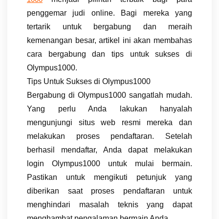
penggemar judi online. Bagi mereka yang
tertarik untuk bergabung dan meraih
kemenangan besar, artikel ini akan membahas
cara bergabung dan tips untuk sukses di
Olympus1000.
Tips Untuk Sukses di Olympus1000
Bergabung di Olympus1000 sangatlah mudah.
Yang perlu Anda lakukan hanyalah
mengunjungi situs web resmi mereka dan
melakukan proses pendaftaran. Setelah
berhasil mendaftar, Anda dapat melakukan
login Olympus1000 untuk mulai bermain.
Pastikan untuk mengikuti petunjuk yang
diberikan saat proses pendaftaran untuk
menghindari masalah teknis yang dapat
menghambat pengalaman bermain Anda.