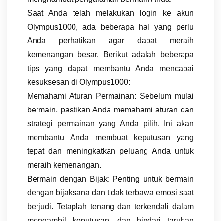
Saat Anda telah melakukan login ke akun
Olympus1000, ada beberapa hal yang perlu
Anda perhatikan agar dapat meraih
kemenangan besar. Berikut adalah beberapa
tips yang dapat membantu Anda mencapai
kesuksesan di Olympus1000:
Memahami Aturan Permainan: Sebelum mulai
bermain, pastikan Anda memahami aturan dan
strategi permainan yang Anda pilih. Ini akan
membantu Anda membuat keputusan yang
tepat dan meningkatkan peluang Anda untuk
meraih kemenangan.
Bermain dengan Bijak: Penting untuk bermain
dengan bijaksana dan tidak terbawa emosi saat
berjudi. Tetaplah tenang dan terkendali dalam
mengambil keputusan, dan hindari taruhan