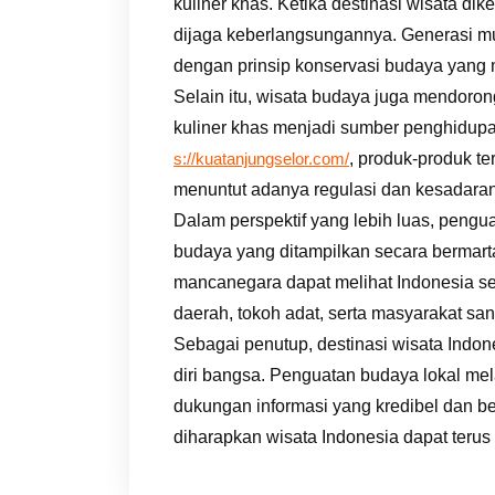
kuliner khas. Ketika destinasi wisata dik
dijaga keberlangsungannya. Generasi mud
dengan prinsip konservasi budaya yang
Selain itu, wisata budaya juga mendorong 
kuliner khas menjadi sumber penghidupan
, produk-produk te
s://kuatanjungselor.com/
menuntut adanya regulasi dan kesadaran
Dalam perspektif yang lebih luas, pengu
budaya yang ditampilkan secara bermar
mancanegara dapat melihat Indonesia seb
daerah, tokoh adat, serta masyarakat s
Sebagai penutup, destinasi wisata Indon
diri bangsa. Penguatan budaya lokal mel
dukungan informasi yang kredibel dan be
diharapkan wisata Indonesia dapat teru