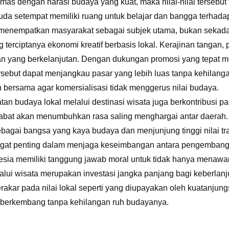
emas dengan narasi budaya yang kuat, maka nilai-nilai tersebut 
a setempat memiliki ruang untuk belajar dan bangga terhadap 
 menempatkan masyarakat sebagai subjek utama, bukan sekadar
terciptanya ekonomi kreatif berbasis lokal. Kerajinan tangan, p
 yang berkelanjutan. Dengan dukungan promosi yang tepat mela
rsebut dapat menjangkau pasar yang lebih luas tanpa kehilangan
 bersama agar komersialisasi tidak menggerus nilai budaya.
atan budaya lokal melalui destinasi wisata juga berkontribusi
tabat akan menumbuhkan rasa saling menghargai antar daera
agai bangsa yang kaya budaya dan menjunjung tinggi nilai trad
angat penting dalam menjaga keseimbangan antara pengembang
esia memiliki tanggung jawab moral untuk tidak hanya menawar
alui wisata merupakan investasi jangka panjang bagi keberlan
rakar pada nilai lokal seperti yang diupayakan oleh kuatanjung
s berkembang tanpa kehilangan ruh budayanya.