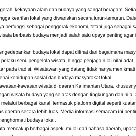
rahi kekayaan alam dan budaya yang sangat beragam. Setiap da
eni, hingga kearifan lokal yang diwariskan secara turun-temurun
anya berfungsi sebagai penggerak ekonomi, tetapi juga sebagai 
isata berbasis budaya menjadi salah satu upaya penting agar id
gedepankan budaya lokal dapat dilihat dari bagaimana masyara
pelaku seni, pengelola wisata, hingga penjaga nilai-nilai adat.
rakar pada tradisi. Wisatawan yang datang tidak hanya menikmat
ai kehidupan sosial dan budaya masyarakat lokal.
awasan-kawasan wisata di daerah Kalimantan Utara, khususnya d
an wisata budaya yang selaras dengan lingkungan dan nilai ada
melalui berbagai kanal, termasuk platform digital seperti kua
s daerah secara lebih luas. Media informasi semacam ini pen
menghormati budaya lokal.
ata mencakup berbagai aspek, mulai dari bahasa daerah, upacar