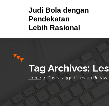
S
Judi Bola dengan
k
i
Pendekatan
p
Lebih Rasional
t
o
c
o
n
t
e
Tag Archives: Le
n
t
Home
Posts tagged "Lestari Budaya