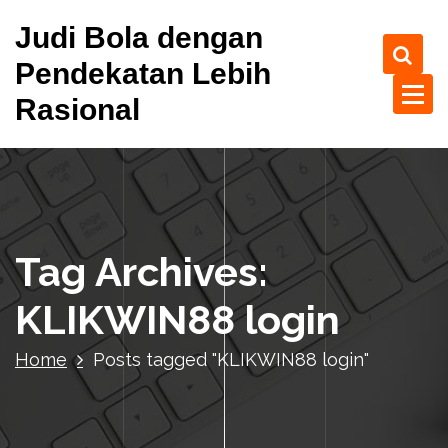
S
Judi Bola dengan
k
i
Pendekatan Lebih
p
Rasional
t
o
c
o
n
t
e
Tag Archives:
n
t
KLIKWIN88 login
Home
Posts tagged "KLIKWIN88 login"