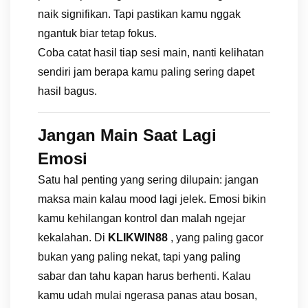
naik signifikan. Tapi pastikan kamu nggak
ngantuk biar tetap fokus.
Coba catat hasil tiap sesi main, nanti kelihatan
sendiri jam berapa kamu paling sering dapet
hasil bagus.
Jangan Main Saat Lagi
Emosi
Satu hal penting yang sering dilupain: jangan
maksa main kalau mood lagi jelek. Emosi bikin
kamu kehilangan kontrol dan malah ngejar
kekalahan. Di
KLIKWIN88
, yang paling gacor
bukan yang paling nekat, tapi yang paling
sabar dan tahu kapan harus berhenti. Kalau
kamu udah mulai ngerasa panas atau bosan,