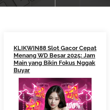
KLIKWIN88 Slot Gacor Cepat
Menang WD Besar 2025: Jam
Main yang Bikin Fokus Nggak
Buyar