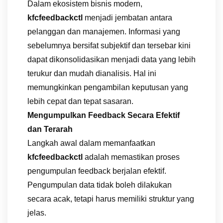
Dalam ekosistem bisnis modern,
kfcfeedbackctl
menjadi jembatan antara
pelanggan dan manajemen. Informasi yang
sebelumnya bersifat subjektif dan tersebar kini
dapat dikonsolidasikan menjadi data yang lebih
terukur dan mudah dianalisis. Hal ini
memungkinkan pengambilan keputusan yang
lebih cepat dan tepat sasaran.
Mengumpulkan Feedback Secara Efektif
dan Terarah
Langkah awal dalam memanfaatkan
kfcfeedbackctl
adalah memastikan proses
pengumpulan feedback berjalan efektif.
Pengumpulan data tidak boleh dilakukan
secara acak, tetapi harus memiliki struktur yang
jelas.