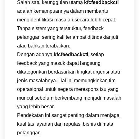
Salah satu keunggulan utama
kfcfeedbackctl
adalah kemampuannya dalam membantu
mengidentifikasi masalah secara lebih cepat.
Tanpa sistem yang terstruktur, feedback
pelanggan sering kali terlambat ditindaklanjuti
atau bahkan terabaikan.
Dengan adanya
kfcfeedbackctl
, setiap
feedback yang masuk dapat langsung
dikategorikan berdasarkan tingkat urgensi atau
jenis masalahnya. Hal ini memungkinkan tim
operasional untuk segera merespons isu yang
muncul sebelum berkembang menjadi masalah
yang lebih besar.
Pendekatan ini sangat penting dalam menjaga
kualitas layanan dan reputasi bisnis di mata
pelanggan.