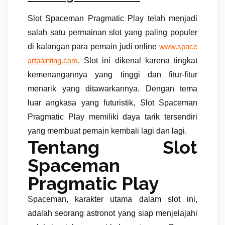
Slot Spaceman Pragmatic Play telah menjadi
salah satu permainan slot yang paling populer
di kalangan para pemain judi online
www.space
. Slot ini dikenal karena tingkat
artpainting.com
kemenangannya yang tinggi dan fitur-fitur
menarik yang ditawarkannya. Dengan tema
luar angkasa yang futuristik, Slot Spaceman
Pragmatic Play memiliki daya tarik tersendiri
yang membuat pemain kembali lagi dan lagi.
Tentang Slot
Spaceman
Pragmatic Play
Spaceman, karakter utama dalam slot ini,
adalah seorang astronot yang siap menjelajahi