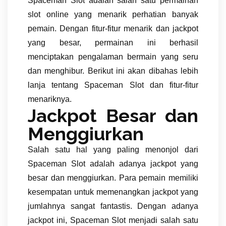
Spaceman Slot adalah salah satu permainan
slot online yang menarik perhatian banyak
pemain. Dengan fitur-fitur menarik dan jackpot
yang besar, permainan ini berhasil
menciptakan pengalaman bermain yang seru
dan menghibur. Berikut ini akan dibahas lebih
lanja tentang Spaceman Slot dan fitur-fitur
menariknya.
Jackpot Besar dan
Menggiurkan
Salah satu hal yang paling menonjol dari
Spaceman Slot adalah adanya jackpot yang
besar dan menggiurkan. Para pemain memiliki
kesempatan untuk memenangkan jackpot yang
jumlahnya sangat fantastis. Dengan adanya
jackpot ini, Spaceman Slot menjadi salah satu