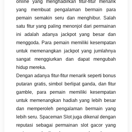
online yang menghadirkan fitur-fitur menarik
yang membuat pengalaman bermain para
pemain semakin seru dan menghibur. Salah
satu fitur yang paling menonjol dari permainan
ini adalah adanya jackpot yang besar dan
menggoda. Para pemain memiliki kesempatan
untuk memenangkan jackpot yang jumlahnya
sangat menggiurkan dan dapat mengubah
hidup mereka.
Dengan adanya fitur-fitur menarik seperti bonus
putaran gratis, simbol berlipat ganda, dan fitur
gamble, para pemain memiliki kesempatan
untuk memenangkan hadiah yang lebih besar
dan memperoleh pengalaman bermain yang
lebih seru. Spaceman Slot juga dikenal dengan
reputasi sebagai permainan slot gacor yang