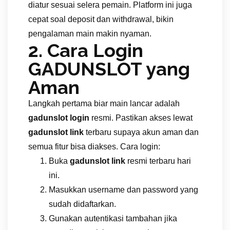
diatur sesuai selera pemain. Platform ini juga
cepat soal deposit dan withdrawal, bikin
pengalaman main makin nyaman.
2. Cara Login
GADUNSLOT yang
Aman
Langkah pertama biar main lancar adalah
gadunslot login
resmi. Pastikan akses lewat
gadunslot link
terbaru supaya akun aman dan
semua fitur bisa diakses. Cara login:
Buka
gadunslot link
resmi terbaru hari
ini.
Masukkan username dan password yang
sudah didaftarkan.
Gunakan autentikasi tambahan jika