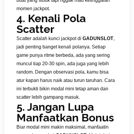
buat yang sibuk tapi nggak mau ketinggalan
momen jackpot.
4. Kenali Pola
Scatter
Scatter adalah kunci jackpot di
GADUNSLOT
,
jadi penting banget kenali polanya. Setiap
game punya ritme berbeda, ada yang sering
muncul tiap 20-30 spin, ada juga yang lebih
random. Dengan observasi pola, kamu bisa
atur kapan harus naik atau turun taruhan. Cara
ini terbukti bikin modal mini tetap aman dan
scatter lebih gampang masuk.
5. Jangan Lupa
Manfaatkan Bonus
Biar modal mini makin maksimal, manfaatin