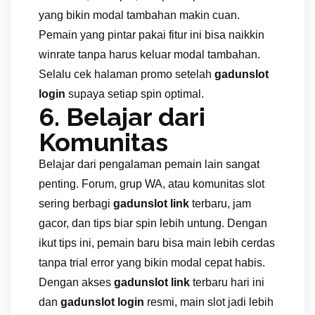
yang bikin modal tambahan makin cuan.
Pemain yang pintar pakai fitur ini bisa naikkin
winrate tanpa harus keluar modal tambahan.
Selalu cek halaman promo setelah
gadunslot
login
supaya setiap spin optimal.
6. Belajar dari
Komunitas
Belajar dari pengalaman pemain lain sangat
penting. Forum, grup WA, atau komunitas slot
sering berbagi
gadunslot link
terbaru, jam
gacor, dan tips biar spin lebih untung. Dengan
ikut tips ini, pemain baru bisa main lebih cerdas
tanpa trial error yang bikin modal cepat habis.
Dengan akses
gadunslot link
terbaru hari ini
dan
gadunslot login
resmi, main slot jadi lebih