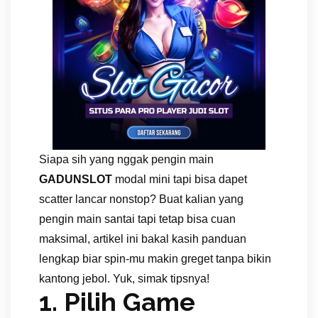
Siapa sih yang nggak pengin main
GADUNSLOT
modal mini tapi bisa dapet
scatter lancar nonstop? Buat kalian yang
pengin main santai tapi tetap bisa cuan
maksimal, artikel ini bakal kasih panduan
lengkap biar spin-mu makin greget tanpa bikin
kantong jebol. Yuk, simak tipsnya!
1. Pilih Game