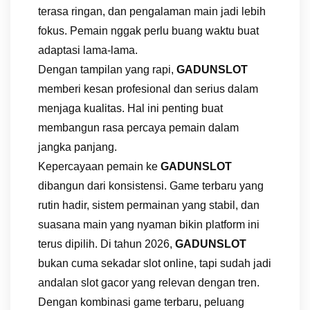
terasa ringan, dan pengalaman main jadi lebih
fokus. Pemain nggak perlu buang waktu buat
adaptasi lama-lama.
Dengan tampilan yang rapi,
GADUNSLOT
memberi kesan profesional dan serius dalam
menjaga kualitas. Hal ini penting buat
membangun rasa percaya pemain dalam
jangka panjang.
Kepercayaan pemain ke
GADUNSLOT
dibangun dari konsistensi. Game terbaru yang
rutin hadir, sistem permainan yang stabil, dan
suasana main yang nyaman bikin platform ini
terus dipilih. Di tahun 2026,
GADUNSLOT
bukan cuma sekadar slot online, tapi sudah jadi
andalan slot gacor yang relevan dengan tren.
Dengan kombinasi game terbaru, peluang