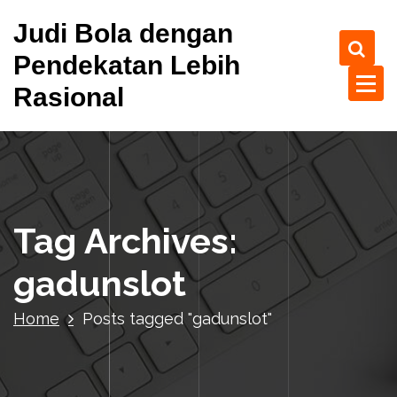
S
Judi Bola dengan
k
i
Pendekatan Lebih
p
Rasional
t
o
c
o
n
t
e
Tag Archives:
n
t
gadunslot
Home
Posts tagged "gadunslot"