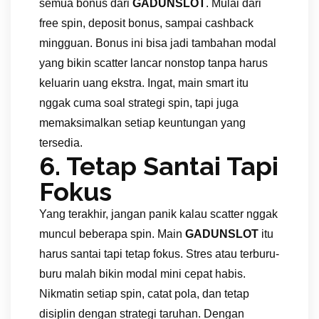
semua bonus dari
GADUNSLOT
. Mulai dari
free spin, deposit bonus, sampai cashback
mingguan. Bonus ini bisa jadi tambahan modal
yang bikin scatter lancar nonstop tanpa harus
keluarin uang ekstra. Ingat, main smart itu
nggak cuma soal strategi spin, tapi juga
memaksimalkan setiap keuntungan yang
tersedia.
6. Tetap Santai Tapi
Fokus
Yang terakhir, jangan panik kalau scatter nggak
muncul beberapa spin. Main
GADUNSLOT
itu
harus santai tapi tetap fokus. Stres atau terburu-
buru malah bikin modal mini cepat habis.
Nikmatin setiap spin, catat pola, dan tetap
disiplin dengan strategi taruhan. Dengan