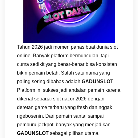
Tahun 2026 jadi momen panas buat dunia slot
online. Banyak platform bermunculan, tapi
cuma sedikit yang benar-benar bisa konsisten
bikin pemain betah. Salah satu nama yang
paling sering dibahas adalah
GADUNSLOT
.
Platform ini sukses jadi andalan pemain karena
dikenal sebagai slot gacor 2026 dengan
deretan game terbaru yang fresh dan nggak
ngebosenin. Dari pemain santai sampai
pemburu jackpot, banyak yang menjadikan
GADUNSLOT
sebagai pilihan utama.