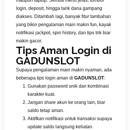
maupun laptop. Semua menu jelas, tombol
login, deposit, hingga tarik dana gampang
diakses. Ditambah lagi, banyak fitur tambahan
yang bikin pengalaman main makin fun, kayak
notifikasi jackpot, spin history, dan tips trik biar
makin gacor.
Tips Aman Login di
GADUNSLOT
Supaya pengalaman main makin nyaman, ada
beberapa tips login aman di
GADUNSLOT
:
Gunakan password unik dan kombinasi
karakter kuat.
Jangan share akun ke orang lain, biar
saldo tetap aman.
Aktifkan notifikasi untuk transaksi supaya
update saldo langsung keliatan.