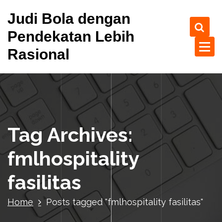
S
Judi Bola dengan
k
i
Pendekatan Lebih
p
Rasional
t
o
c
o
n
t
e
Tag Archives:
n
t
fmlhospitality
fasilitas
Home
Posts tagged "fmlhospitality fasilitas"