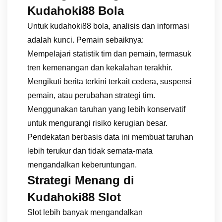
Kudahoki88 Bola
Untuk kudahoki88 bola, analisis dan informasi
adalah kunci. Pemain sebaiknya:
Mempelajari statistik tim dan pemain, termasuk
tren kemenangan dan kekalahan terakhir.
Mengikuti berita terkini terkait cedera, suspensi
pemain, atau perubahan strategi tim.
Menggunakan taruhan yang lebih konservatif
untuk mengurangi risiko kerugian besar.
Pendekatan berbasis data ini membuat taruhan
lebih terukur dan tidak semata-mata
mengandalkan keberuntungan.
Strategi Menang di
Kudahoki88 Slot
Slot lebih banyak mengandalkan