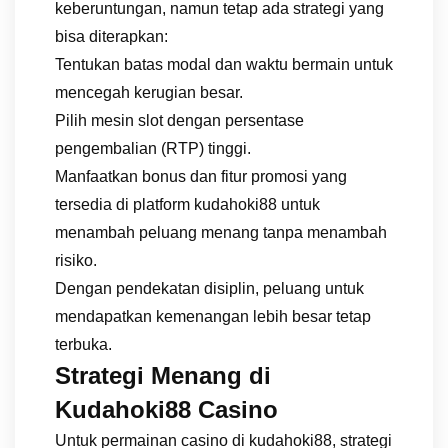
keberuntungan, namun tetap ada strategi yang
bisa diterapkan:
Tentukan batas modal dan waktu bermain untuk
mencegah kerugian besar.
Pilih mesin slot dengan persentase
pengembalian (RTP) tinggi.
Manfaatkan bonus dan fitur promosi yang
tersedia di platform kudahoki88 untuk
menambah peluang menang tanpa menambah
risiko.
Dengan pendekatan disiplin, peluang untuk
mendapatkan kemenangan lebih besar tetap
terbuka.
Strategi Menang di
Kudahoki88 Casino
Untuk permainan casino di kudahoki88, strategi