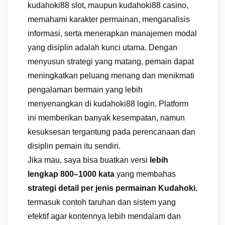
kudahoki88 slot, maupun kudahoki88 casino,
memahami karakter permainan, menganalisis
informasi, serta menerapkan manajemen modal
yang disiplin adalah kunci utama. Dengan
menyusun strategi yang matang, pemain dapat
meningkatkan peluang menang dan menikmati
pengalaman bermain yang lebih
menyenangkan di kudahoki88 login. Platform
ini memberikan banyak kesempatan, namun
kesuksesan tergantung pada perencanaan dan
disiplin pemain itu sendiri.
Jika mau, saya bisa buatkan versi
lebih
lengkap 800–1000 kata
yang membahas
strategi detail per jenis permainan Kudahoki
,
termasuk contoh taruhan dan sistem yang
efektif agar kontennya lebih mendalam dan