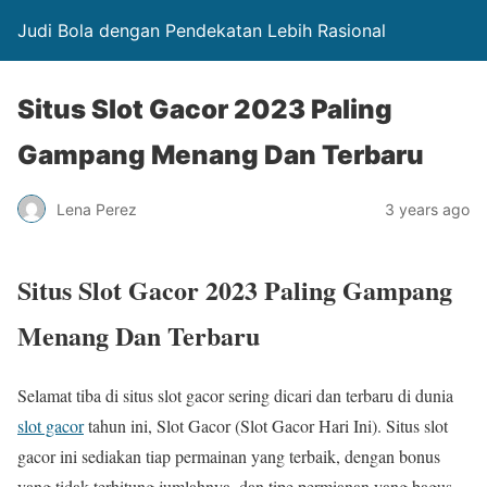
Judi Bola dengan Pendekatan Lebih Rasional
Situs Slot Gacor 2023 Paling
Gampang Menang Dan Terbaru
Lena Perez
3 years ago
Situs Slot Gacor 2023 Paling Gampang
Menang Dan Terbaru
Selamat tiba di situs slot gacor sering dicari dan terbaru di dunia
slot gacor
tahun ini, Slot Gacor (Slot Gacor Hari Ini). Situs slot
gacor ini sediakan tiap permainan yang terbaik, dengan bonus
yang tidak terhitung jumlahnya, dan tipe permianan yang bagus