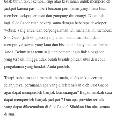
tidak butuh takut kembali rugi atau kesusahan untuk memperoleh
jackpot karena pasti diberi bocoran permianan yang mana bisa
memberi jackpot terbesar dan gampang dimenangi. Ditambah
lagi, Slot Gacor telah bekerja sama dengan beberapa developer
website yang andal dan berpengalaman. Di mana hal ini membuat
Slot Gacor jadi slot gacor yang aman buat dimainkan, dan
mempunyai server yang kuat dan bisa jamin kenyamanan bermain
Anda. Belum juga tentu saja tiap pemain ingin link slot gacor
yang terbaik, hingga tidak butuh beralih-pindah situs ,tersebut
pengalaman yang hendak Anda peroleh.
Tetapi, sebelum akan memulai bermain, silahkan kita cermat
selanjutnya, permianan apa yang direferensikan oleh Slot Gacor
agar dapat memperoleh banyak kemenangan? Bagaimanakah cara
dapat memperoleh banyak jackpot ? Dan apa provider terbaik
yang dapat diketemukan di Slot Gacor? Silahkan kita ulas semua
di sini.