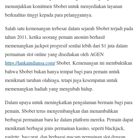
menunjukkan komitmen Sbobet untuk menyediakan layanan
berkualitas tinggi kepada para pelanggannya.
Salah satu kemenangan terbesar dalam sejarah Sbobet terjadi pada
tahun 2011, ketika seorang pemain anonim berhasil
memenangkan jackpot progresif senilai lebih dari $1 juta dalam
permainan slot online yang disediakan oleh AGEN
https://lankaindiansa.com/
Sbobet. Kemenangan ini membuktikan
bahwa Sbobet bukan hanya tempat bagi para pemain untuk
menikmati taruhan olahraga, tetapi juga kesempatan untuk
memenangkan hadiah yang mengubah hidup.
Dalam upaya untuk meningkatkan pengalaman bermain bagi para
pemain, Sbobet terus mengembangkan dan menambahkan
berbagai permainan baru ke dalam platform mereka. Pemain dapat
menikmati berbagai jenis permainan kasino, seperti blackjack,
roulette, baccarat, dan berbagai macam permainan slot dengan