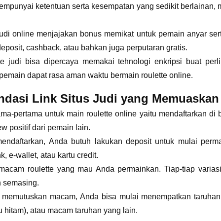
mempunyai ketentuan serta kesempatan yang sedikit berlainan, 
judi online menjajakan bonus memikat untuk pemain anyar se
 deposit, cashback, atau bahkan juga perputaran gratis.
te judi bisa dipercaya memakai tehnologi enkripsi buat perl
emain dapat rasa aman waktu bermain roulette online.
ndasi Link Situs Judi yang Memuaskan
ama-pertama untuk main roulette online yaitu mendaftarkan di 
w positif dari pemain lain.
mendaftarkan, Anda butuh lakukan deposit untuk mulai per
, e-wallet, atau kartu credit.
 macam roulette yang mau Anda permainkan. Tiap-tiap varia
n semasing.
 memutuskan macam, Anda bisa mulai menempatkan taruhan. 
 hitam), atau macam taruhan yang lain.