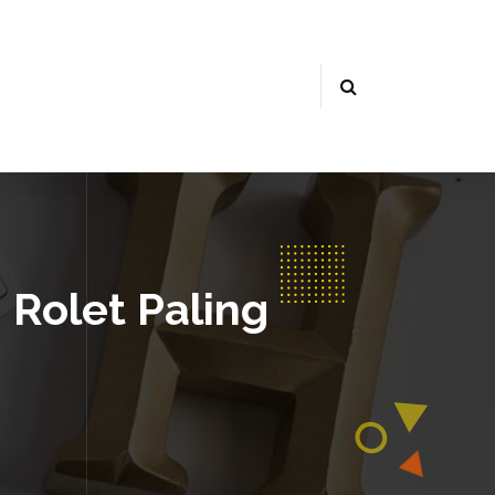
 Rolet Paling