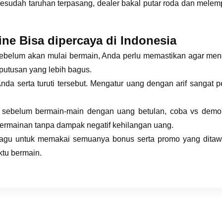
Sesudah taruhan terpasang, dealer bakal putar roda dan melem
ine Bisa dipercaya di Indonesia
Sebelum akan mulai bermain, Anda perlu memastikan agar mend
 putusan yang lebih bagus.
nda serta turuti tersebut. Mengatur uang dengan arif sangat p
 sebelum bermain-main dengan uang betulan, coba vs demonst
permainan tanpa dampak negatif kehilangan uang.
ragu untuk memakai semuanya bonus serta promo yang ditawar
ktu bermain.