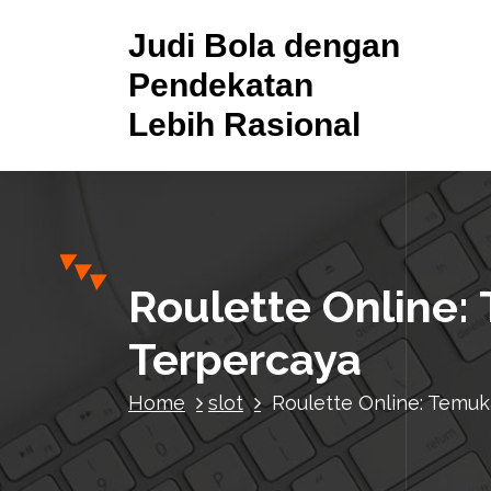
S
Judi Bola dengan
k
i
Pendekatan
p
Lebih Rasional
t
o
c
o
n
t
e
Roulette Online: 
n
t
Terpercaya
Home
slot
Roulette Online: Temuka