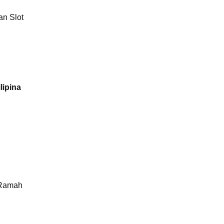
an Slot
lipina
 Ramah