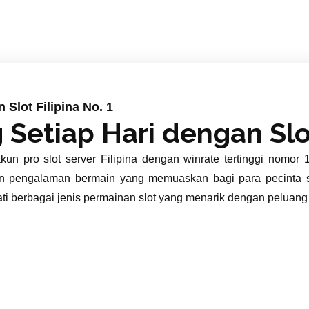
Slot Filipina No. 1
etiap Hari dengan Slot 
kun pro slot server Filipina dengan winrate tertinggi nom
 pengalaman bermain yang memuaskan bagi para pecinta slo
ati berbagai jenis permainan slot yang menarik dengan peluan