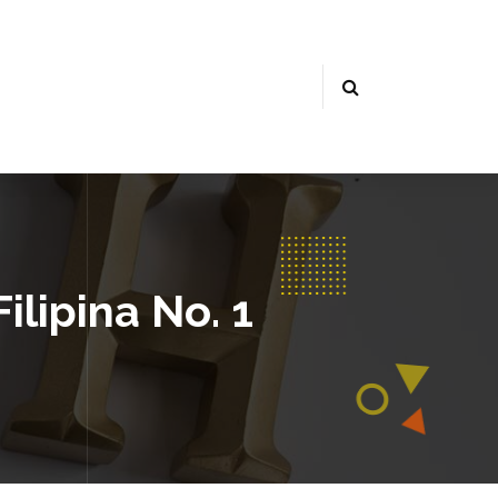
lipina No. 1