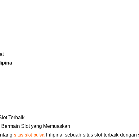
at
lipina
Slot Terbaik
 Bermain Slot yang Memuaskan
tentang
Filipina, sebuah situs slot terbaik dengan 
situs slot pulsa