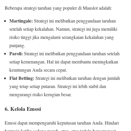
Beberapa strategi taruhan yang populer di Mauslot adalah:
Martingale:
Strategi ini melibatkan penggandaan taruhan
setelah setiap kekalahan. Namun, strategi ini juga memiliki
risiko tinggi jika mengalami serangkaian kekalahan yang
panjang.
Paroli:
Strategi ini melibatkan penggandaan taruhan setelah
setiap kemenangan. Hal ini dapat membantu meningkatkan
keuntungan Anda secara cepat.
Flat Betting:
Strategi ini melibatkan taruhan dengan jumlah
yang tetap setiap putaran. Strategi ini lebih stabil dan
mengurangi risiko kerugian besar.
6. Kelola Emosi
Emosi dapat mempengaruhi keputusan taruhan Anda. Hindari
bermain ketika sedang marah, stres, atau terlalu bersemangat.