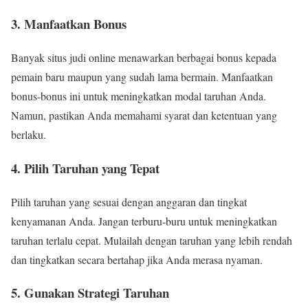
3. Manfaatkan Bonus
Banyak situs judi online menawarkan berbagai bonus kepada
pemain baru maupun yang sudah lama bermain. Manfaatkan
bonus-bonus ini untuk meningkatkan modal taruhan Anda.
Namun, pastikan Anda memahami syarat dan ketentuan yang
berlaku.
4. Pilih Taruhan yang Tepat
Pilih taruhan yang sesuai dengan anggaran dan tingkat
kenyamanan Anda. Jangan terburu-buru untuk meningkatkan
taruhan terlalu cepat. Mulailah dengan taruhan yang lebih rendah
dan tingkatkan secara bertahap jika Anda merasa nyaman.
5. Gunakan Strategi Taruhan