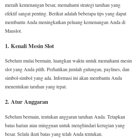
meraih kemenangan besar, memahami strategi taruhan yang
efektif sangat penting. Berikut adalah beberapa tips yang dapat
membantu Anda meningkatkan peluang kemenangan Anda di
Mauslot.
1. Kenali Mesin Slot
Sebelum mulai bermain, luangkan waktu untuk memahami mesin
slot yang Anda pilih. Perhatikan jumlah gulungan, paylines, dan
simbol-simbol yang ada. Informasi ini akan membantu Anda
menentukan taruhan yang tepat.
2. Atur Anggaran
Sebelum bermain, tentukan anggaran taruhan Anda. Tetapkan
batas harian atau mingguan untuk menghindari kerugian yang
besar. Selalu ikuti batas yang telah Anda tentukan.