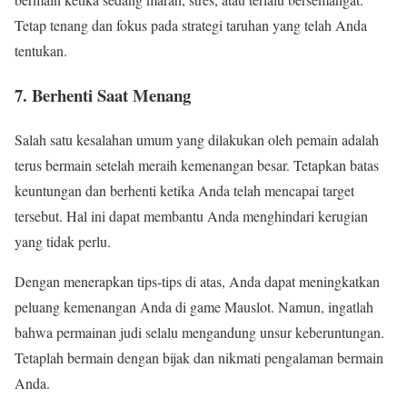
Tetap tenang dan fokus pada strategi taruhan yang telah Anda
tentukan.
7. Berhenti Saat Menang
Salah satu kesalahan umum yang dilakukan oleh pemain adalah
terus bermain setelah meraih kemenangan besar. Tetapkan batas
keuntungan dan berhenti ketika Anda telah mencapai target
tersebut. Hal ini dapat membantu Anda menghindari kerugian
yang tidak perlu.
Dengan menerapkan tips-tips di atas, Anda dapat meningkatkan
peluang kemenangan Anda di game Mauslot. Namun, ingatlah
bahwa permainan judi selalu mengandung unsur keberuntungan.
Tetaplah bermain dengan bijak dan nikmati pengalaman bermain
Anda.