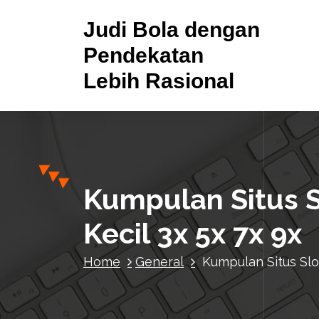
S
Judi Bola dengan
k
i
Pendekatan
p
Lebih Rasional
t
o
c
o
n
t
e
Kumpulan Situs 
n
t
Kecil 3x 5x 7x 9x
Home
General
Kumpulan Situs Slo