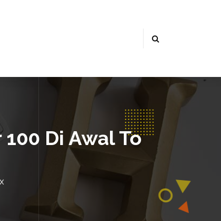
100 Di Awal To
x