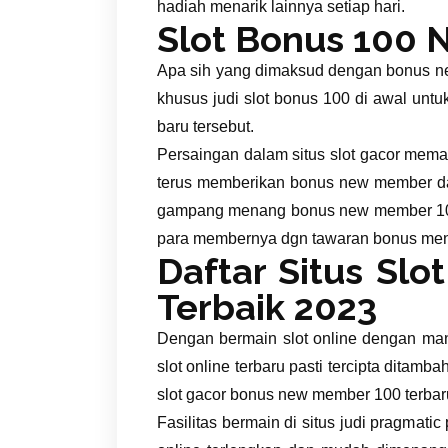
hadiah menarik lainnya setiap hari.
Slot Bonus 100
Apa sih yang dimaksud dengan bonus ne
khusus judi slot bonus 100 di awal unt
baru tersebut.
Persaingan dalam situs slot gacor memang
terus memberikan bonus new member dan 
gampang menang bonus new member 100 d
para membernya dgn tawaran bonus menar
Daftar Situs Sl
Terbaik 2023
Dengan bermain slot online dengan manf
slot online terbaru pasti tercipta ditamb
slot gacor bonus new member 100 terbar
Fasilitas bermain di situs judi pragmati