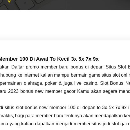
ember 100 Di Awal To Kecil 3x 5x 7x 9x
akan Daftar promo member baru bonus di depan Situs Slo
hubung ke internet kalian mampu bermain game situs slot onlin
 permainan olahraga, poker & juga live casino. Slot Bonu
t terbaru 2023 bonus new member gacor Kamu akan segera m
 di situs slot bonus new member 100 di depan to 3x 5x 7x 9x ini
praktis, bagi para member baru tentunya akan mendapatkan k
ama yang kalian dapatkan menjadi member situs judi slot ga