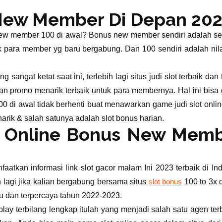
 New Member Di Depan 20
w member 100 di awal? Bonus new member sendiri adalah sebu
uk para member yg baru bergabung. Dan 100 sendiri adalah nil
 sangat ketat saat ini, terlebih lagi situs judi slot terbaik 
promo menarik terbaik untuk para membernya. Hal ini bisa dili
i awal tidak berhenti buat menawarkan game judi slot online
ik & salah satunya adalah slot bonus harian.
ot Online Bonus New Mem
aatkan informasi link slot gacor malam Ini 2023 terbaik di 
ah lagi jika kalian bergabung bersama situs
100 to 3x 
slot bonus
u dan terpercaya tahun 2022-2023.
c play terbilang lengkap itulah yang menjadi salah satu agen 