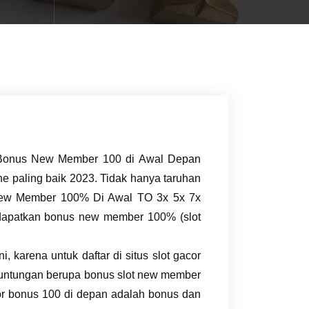
t Bonus New Member 100 di Awal Depan
e paling baik 2023. Tidak hanya taruhan
s New Member 100% Di Awal TO 3x 5x 7x
endapatkan bonus new member 100% (slot
, karena untuk daftar di situs slot gacor
euntungan berupa bonus slot new member
cor bonus 100 di depan adalah bonus dan