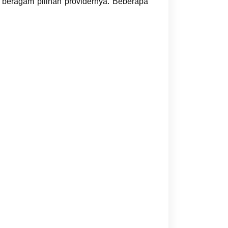
 beragam pilihan providernya. Beberapa