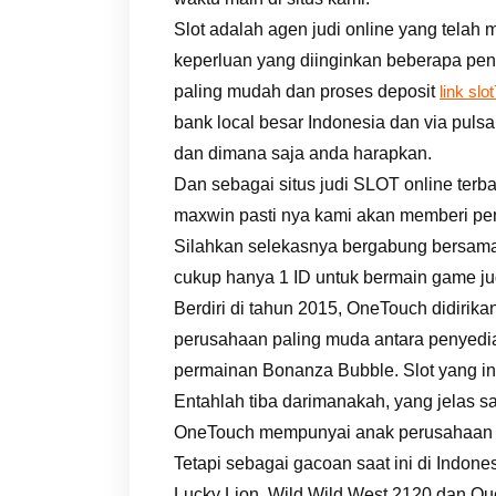
Slot adalah agen judi online yang tela
keperluan yang diinginkan beberapa penc
paling mudah dan proses deposit
link slo
bank local besar Indonesia dan via pulsa
dan dimana saja anda harapkan.
Dan sebagai situs judi SLOT online ter
maxwin pasti nya kami akan memberi pen
Silahkan selekasnya bergabung bersama 
cukup hanya 1 ID untuk bermain game judi
Berdiri di tahun 2015, OneTouch didirik
perusahaan paling muda antara penyedia 
permainan Bonanza Bubble. Slot yang in
Entahlah tiba darimanakah, yang jelas s
OneTouch mempunyai anak perusahaan ya
Tetapi sebagai gacoan saat ini di Indone
Lucky Lion, Wild Wild West 2120 dan Que