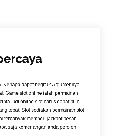
rpercaya
ia. Kenapa dapat begitu? Argumennya
l. Game slot online ialah permainan
ta judi online slot harus dapat pilih
ang tepat. Slot sediakan permainan slot
ni terbanyak memberi jackpot besar
erapa saja kemenangan anda peroleh