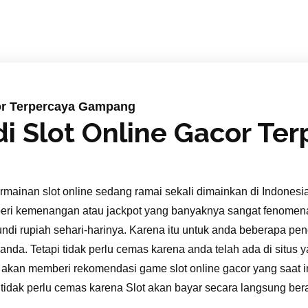
cor Terpercaya Gampang
di Slot Online Gacor Te
rmainan slot online sedang ramai sekali dimainkan di Indones
beri kemenangan atau jackpot yang banyaknya sangat fenomena
di rupiah sehari-harinya. Karena itu untuk anda beberapa pencin
anda. Tetapi tidak perlu cemas karena anda telah ada di situs y
i akan memberi rekomendasi game slot online gacor yang saat i
a tidak perlu cemas karena Slot akan bayar secara langsung b