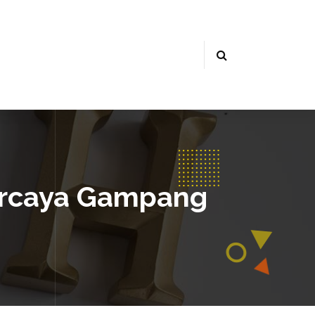
percaya Gampang