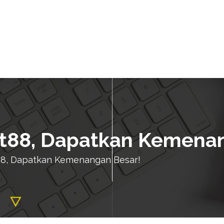
ot88, Dapatkan Kemena
88, Dapatkan Kemenangan Besar!