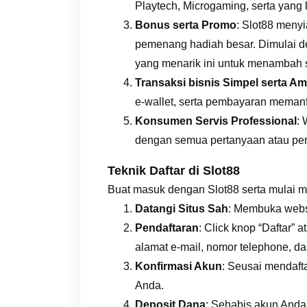
Playtech, Microgaming, serta yang 
Bonus serta Promo
: Slot88 meny
pemenang hadiah besar. Dimulai 
yang menarik ini untuk menambah 
Transaksi bisnis Simpel serta A
e-wallet, serta pembayaran memanf
Konsumen Servis Professional
: 
dengan semua pertanyaan atau pe
Teknik Daftar di Slot88
Buat masuk dengan Slot88 serta mulai ma
Datangi Situs Sah
: Membuka websi
Pendaftaran
: Click knop “Daftar” 
alamat e-mail, nomor telephone, da
Konfirmasi Akun
: Seusai mendaft
Anda.
Deposit Dana
: Sehabis akun Anda