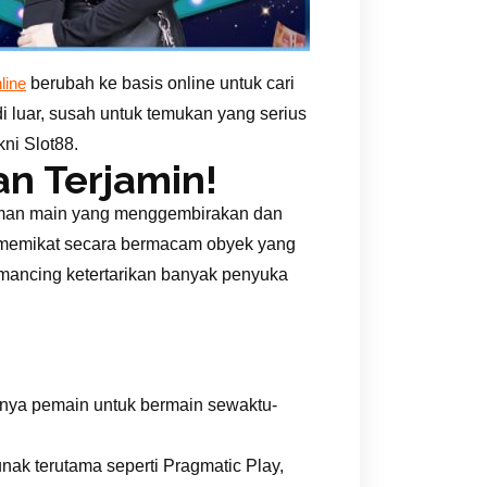
berubah ke basis online untuk cari
nline
i luar, susah untuk temukan yang serius
ni Slot88.
an Terjamin!
alaman main yang menggembirakan dan
 memikat secara bermacam obyek yang
mancing ketertarikan banyak penyuka
nnya pemain untuk bermain sewaktu-
unak terutama seperti Pragmatic Play,