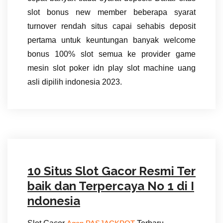
slot bonus new member beberapa syarat
turnover rendah situs capai sehabis deposit
pertama untuk keuntungan banyak welcome
bonus 100% slot semua ke provider game
mesin slot poker idn play slot machine uang
asli dipilih indonesia 2023.
10 Situs Slot Gacor Resmi Ter
baik dan Terpercaya No 1 di I
ndonesia