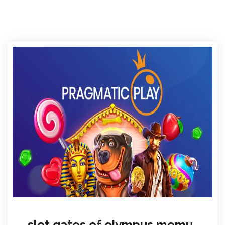
slot gates of olympus memu