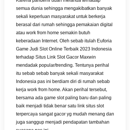
Karena pandemi udah melanda terhadap
semua dunia sehingga mengakibatkan banyak
sekali keperluan masyarakat untuk berkerja
berasal dari rumah sehingga pemakaian digital
atau work from home semakin butuh
keberadaan Internet. Oleh sebab itulah Euforia
Game Judi Slot Online Terbaik 2023 Indonesia
terhadap Situs Link Slot Gacor Maxwin
mendadak popular/trending. Tentunya perihal
itu sebab sebab banyak sekali masyarakat
Indonesia pas ini berdiam diri di rumah sebab
kerja work from home. Akan perihal tersebut,
bersama ada game slot paling baru dan paling
baik menjadi tidak benar satu link situs slot
terpercaya sangat gacor yg mudah menang dan
juga sanggup menjadi pendapatan tambahan