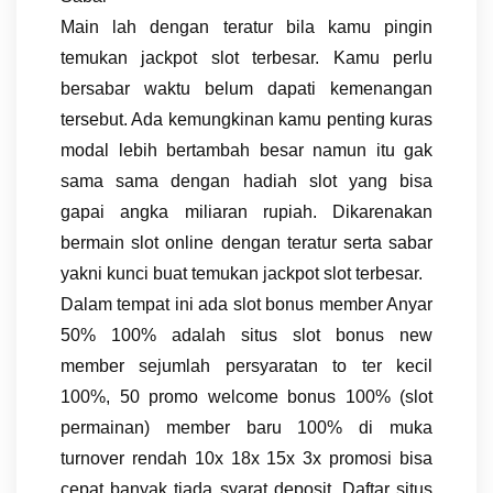
Main lah dengan teratur bila kamu pingin
temukan jackpot slot terbesar. Kamu perlu
bersabar waktu belum dapati kemenangan
tersebut. Ada kemungkinan kamu penting kuras
modal lebih bertambah besar namun itu gak
sama sama dengan hadiah slot yang bisa
gapai angka miliaran rupiah. Dikarenakan
bermain slot online dengan teratur serta sabar
yakni kunci buat temukan jackpot slot terbesar.
Dalam tempat ini ada slot bonus member Anyar
50% 100% adalah situs slot bonus new
member sejumlah persyaratan to ter kecil
100%, 50 promo welcome bonus 100% (slot
permainan) member baru 100% di muka
turnover rendah 10x 18x 15x 3x promosi bisa
cepat banyak tiada syarat deposit. Daftar situs