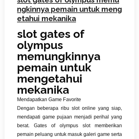
ngkinnya pemain untuk meng
etahui mekanika
slot gates of
olympus
memungkinnya
pemain untuk
mengetahui
mekanika
Mendapatkan Game Favorite
Dengan beberapa ribu slot online yang siap,
mendapati game pujaan menjadi perihal yang
berat. Gates of olympus slot memberikan
pemain peluang untuk masuk galeri game serta