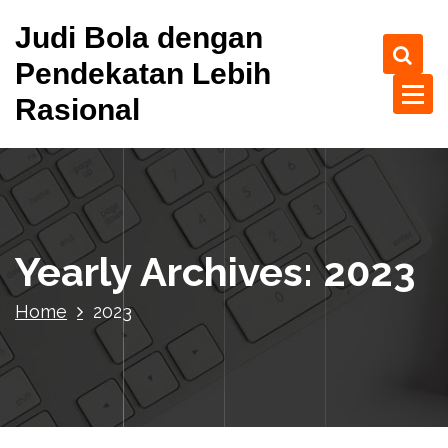
S
Judi Bola dengan
k
i
Pendekatan Lebih
p
Rasional
t
o
c
o
n
t
e
Yearly Archives: 2023
n
t
Home
2023