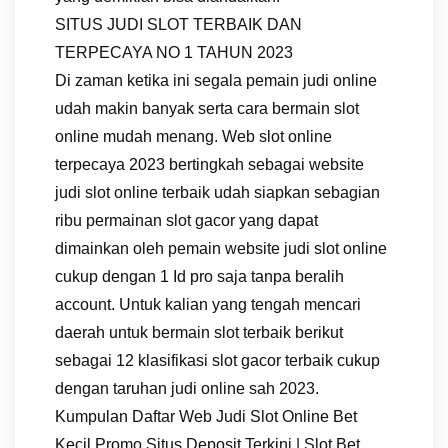
SITUS JUDI SLOT TERBAIK DAN
TERPECAYA NO 1 TAHUN 2023
Di zaman ketika ini segala pemain judi online
udah makin banyak serta cara bermain slot
online mudah menang. Web slot online
terpecaya 2023 bertingkah sebagai website
judi slot online terbaik udah siapkan sebagian
ribu permainan slot gacor yang dapat
dimainkan oleh pemain website judi slot online
cukup dengan 1 Id pro saja tanpa beralih
account. Untuk kalian yang tengah mencari
daerah untuk bermain slot terbaik berikut
sebagai 12 klasifikasi slot gacor terbaik cukup
dengan taruhan judi online sah 2023.
Kumpulan Daftar Web Judi Slot Online Bet
Kecil Promo Situs Deposit Terkini | Slot Bet