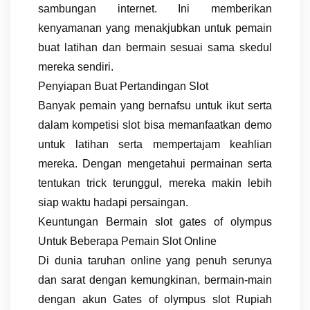
sambungan internet. Ini memberikan
kenyamanan yang menakjubkan untuk pemain
buat latihan dan bermain sesuai sama skedul
mereka sendiri.
Penyiapan Buat Pertandingan Slot
Banyak pemain yang bernafsu untuk ikut serta
dalam kompetisi slot bisa memanfaatkan demo
untuk latihan serta mempertajam keahlian
mereka. Dengan mengetahui permainan serta
tentukan trick terunggul, mereka makin lebih
siap waktu hadapi persaingan.
Keuntungan Bermain slot gates of olympus
Untuk Beberapa Pemain Slot Online
Di dunia taruhan online yang penuh serunya
dan sarat dengan kemungkinan, bermain-main
dengan akun Gates of olympus slot Rupiah