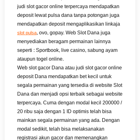
judi slot gacor online terpercaya mendapatkan
deposit lewat pulsa dana tanpa potongan juga
mendapatkan deposit mengaplikasikan linkaja
, ovo, gopay. Web Slot Dana juga
slot pulsa
menyediakan beragam permainan lainnya
seperti : Sportbook, live casino, sabung ayam
ataupun togel online.
Web slot gacor Dana atau judi slot gacor online
deposit Dana mendapatkan bet kecil untuk
segala permainan yang tersedia di website Slot
Dana dan menjadi opsi terbaik sebagai website
terpercaya. Cuma dengan modal kecil 200000 /
20 ribu saja dengan 1 ID optimis telah bisa
mainkan segala permainan yang ada. Dengan
modal sedikit, telah bisa melaksanakan
registrasi akun gacor dan memenangkan