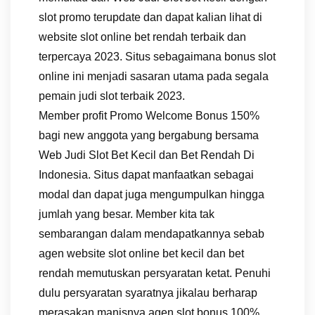
slot promo terupdate dan dapat kalian lihat di
website slot online bet rendah terbaik dan
terpercaya 2023. Situs sebagaimana bonus slot
online ini menjadi sasaran utama pada segala
pemain judi slot terbaik 2023.
Member profit Promo Welcome Bonus 150%
bagi new anggota yang bergabung bersama
Web Judi Slot Bet Kecil dan Bet Rendah Di
Indonesia. Situs dapat manfaatkan sebagai
modal dan dapat juga mengumpulkan hingga
jumlah yang besar. Member kita tak
sembarangan dalam mendapatkannya sebab
agen website slot online bet kecil dan bet
rendah memutuskan persyaratan ketat. Penuhi
dulu persyaratan syaratnya jikalau berharap
merasakan manisnya agen slot bonus 100%.