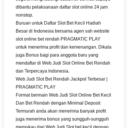
dibantu pelaksanaan daftar slot online 24 jam
nonstop.
Buruan untuk Daftar Slot Bet Kecil Hadiah
Besar di Indonesia bersama agen sah website
slot online bet rendah PRAGMATIC PLAY
untuk menerima profit dan kemenangan. Dikala
juga Bonus bagi para anggota baru yang
mendaftar di Web Judi Slot Online Bet Rendah
dan Terpercaya Indonesia.
Web Judi Slot Bet Rendah Jackpot Terbesar |
PRAGMATIC PLAY
Format bermain Web Judi Slot Online Bet Kecil
Dan Bet Rendah dengan Minimal Deposit
Termurah anda akan menerima banyak profit
juga menerima bonus yang sungguh-sungguh
memukau dari Web Judi Slot bet kecil dengan