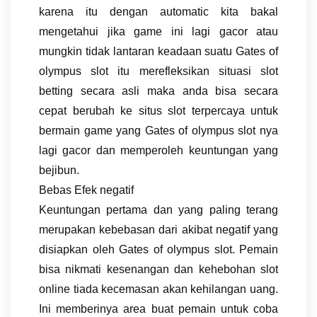
karena itu dengan automatic kita bakal
mengetahui jika game ini lagi gacor atau
mungkin tidak lantaran keadaan suatu Gates of
olympus slot itu merefleksikan situasi slot
betting secara asli maka anda bisa secara
cepat berubah ke situs slot terpercaya untuk
bermain game yang Gates of olympus slot nya
lagi gacor dan memperoleh keuntungan yang
bejibun.
Bebas Efek negatif
Keuntungan pertama dan yang paling terang
merupakan kebebasan dari akibat negatif yang
disiapkan oleh Gates of olympus slot. Pemain
bisa nikmati kesenangan dan kehebohan slot
online tiada kecemasan akan kehilangan uang.
Ini memberinya area buat pemain untuk coba