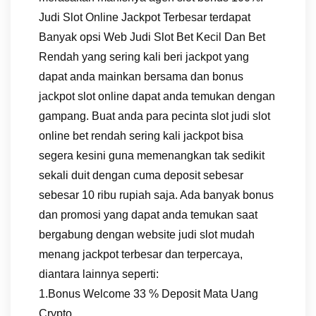
Judi Slot Online Jackpot Terbesar terdapat
Banyak opsi Web Judi Slot Bet Kecil Dan Bet
Rendah yang sering kali beri jackpot yang
dapat anda mainkan bersama dan bonus
jackpot slot online dapat anda temukan dengan
gampang. Buat anda para pecinta slot judi slot
online bet rendah sering kali jackpot bisa
segera kesini guna memenangkan tak sedikit
sekali duit dengan cuma deposit sebesar
sebesar 10 ribu rupiah saja. Ada banyak bonus
dan promosi yang dapat anda temukan saat
bergabung dengan website judi slot mudah
menang jackpot terbesar dan terpercaya,
diantara lainnya seperti:
1.Bonus Welcome 33 % Deposit Mata Uang
Crypto