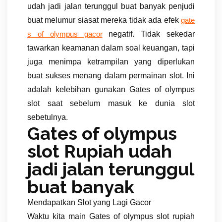
udah jadi jalan terunggul buat banyak penjudi
buat melumur siasat mereka tidak ada efek
gate
negatif. Tidak sekedar
s of olympus gacor
tawarkan keamanan dalam soal keuangan, tapi
juga menimpa ketrampilan yang diperlukan
buat sukses menang dalam permainan slot. Ini
adalah kelebihan gunakan Gates of olympus
slot saat sebelum masuk ke dunia slot
sebetulnya.
Gates of olympus
slot Rupiah udah
jadi jalan terunggul
buat banyak
Mendapatkan Slot yang Lagi Gacor
Waktu kita main Gates of olympus slot rupiah