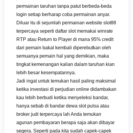
permainan taruhan tanpa patut berbeda-beda
login setiap berharap coba permainan anyar.
Diluar itu di sejumlah permainan website slot88
terpercaya seperti daftar slot memakai winrate
RTP atau Return to Player di mana 95% credit
dari pemain bakal kembali diperebutkan oleh
semuanya pemain hal yang demikian, maka
tingkat kemenangan kalian dalam taruhan kian
lebih besar kesempatannya.
Jadi ingat untuk temukan hasil paling maksimal
ketika investasi di perjudian online didambakan
kau lebih berbudi ketika menyeleksi bandar,
hanya sebab di bandar dewa slot pulsa atau
broker judi terpercaya lah Anda temukan
agunan pembayaran berapa saja akan dibayar
segera. Seperti pada kita sudah capek-capek