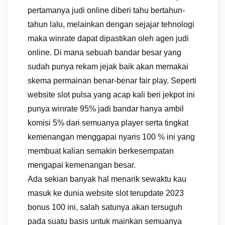
pertamanya judi online diberi tahu bertahun-
tahun lalu, melainkan dengan sejajar tehnologi
maka winrate dapat dipastikan oleh agen judi
online. Di mana sebuah bandar besar yang
sudah punya rekam jejak baik akan memakai
skema permainan benar-benar fair play. Seperti
website slot pulsa yang acap kali beri jekpot ini
punya winrate 95% jadi bandar hanya ambil
komisi 5% dari semuanya player serta tingkat
kemenangan menggapai nyaris 100 % ini yang
membuat kalian semakin berkesempatan
mengapai kemenangan besar.
Ada sekian banyak hal menarik sewaktu kau
masuk ke dunia website slot terupdate 2023
bonus 100 ini, salah satunya akan tersuguh
pada suatu basis untuk mainkan semuanya