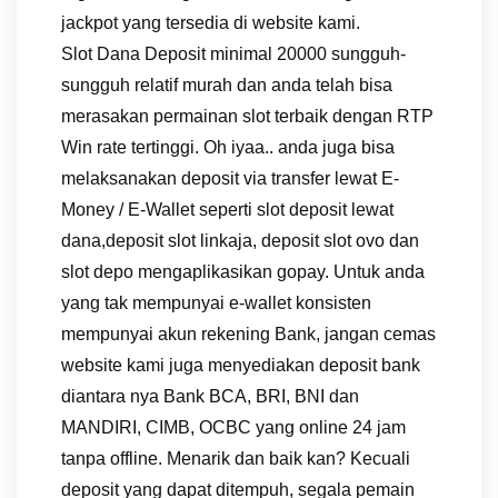
jackpot yang tersedia di website kami.
Slot Dana Deposit minimal 20000 sungguh-
sungguh relatif murah dan anda telah bisa
merasakan permainan slot terbaik dengan RTP
Win rate tertinggi. Oh iyaa.. anda juga bisa
melaksanakan deposit via transfer lewat E-
Money / E-Wallet seperti slot deposit lewat
dana,deposit slot linkaja, deposit slot ovo dan
slot depo mengaplikasikan gopay. Untuk anda
yang tak mempunyai e-wallet konsisten
mempunyai akun rekening Bank, jangan cemas
website kami juga menyediakan deposit bank
diantara nya Bank BCA, BRI, BNI dan
MANDIRI, CIMB, OCBC yang online 24 jam
tanpa offline. Menarik dan baik kan? Kecuali
deposit yang dapat ditempuh, segala pemain